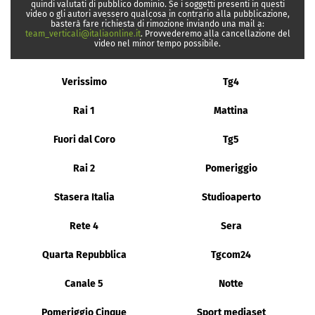
quindi valutati di pubblico dominio. Se i soggetti presenti in questi
video o gli autori avessero qualcosa in contrario alla pubblicazione,
basterà fare richiesta di rimozione inviando una mail a:
team_verticali@italiaonline.it
. Provvederemo alla cancellazione del
video nel minor tempo possibile.
Verissimo
Tg4
Rai 1
Mattina
Fuori dal Coro
Tg5
Rai 2
Pomeriggio
Stasera Italia
Studioaperto
Rete 4
Sera
Quarta Repubblica
Tgcom24
Canale 5
Notte
Pomeriggio Cinque
Sport mediaset