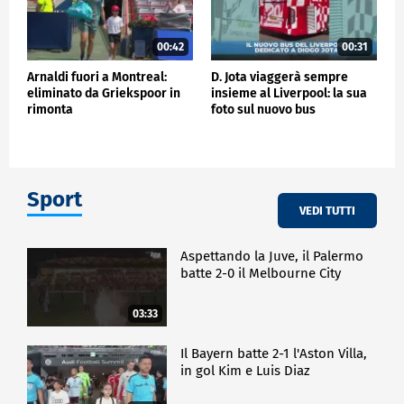
00:42
00:31
Arnaldi fuori a Montreal:
D. Jota viaggerà sempre
eliminato da Griekspoor in
insieme al Liverpool: la sua
rimonta
foto sul nuovo bus
Sport
VEDI TUTTI
Aspettando la Juve, il Palermo
batte 2-0 il Melbourne City
03:33
Il Bayern batte 2-1 l'Aston Villa,
in gol Kim e Luis Diaz