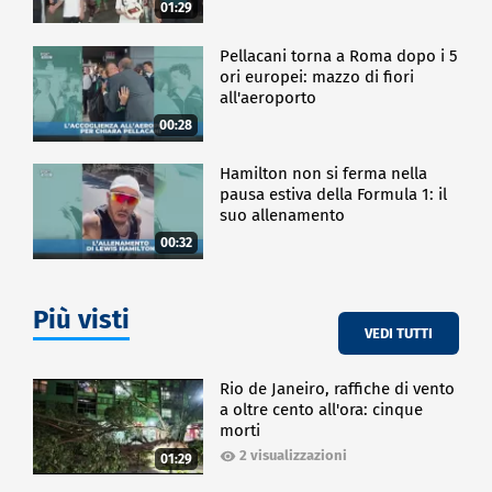
01:29
Pellacani torna a Roma dopo i 5
ori europei: mazzo di fiori
all'aeroporto
00:28
Hamilton non si ferma nella
pausa estiva della Formula 1: il
suo allenamento
00:32
Più visti
VEDI TUTTI
Rio de Janeiro, raffiche di vento
a oltre cento all'ora: cinque
morti
2 visualizzazioni
01:29