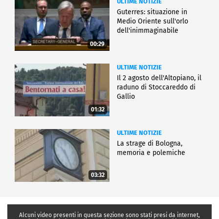
ULTIME NOTIZIE
Guterres: situazione in
Medio Oriente sull'orlo
dell'inimmaginabile
00:29
ULTIME NOTIZIE
Il 2 agosto dell'Altopiano, il
raduno di Stoccareddo di
Gallio
01:32
ULTIME NOTIZIE
La strage di Bologna,
memoria e polemiche
03:32
Alcuni video presenti in questa sezione sono stati presi da internet,