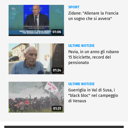
SPORT
Zidane: "Allenare la Francia
un sogno che si avvera"
01:06
ULTIME NOTIZIE
Pavia, in un anno gli rubano
15 biciclette, record del
pensionato
01:24
ULTIME NOTIZIE
Guerriglia in Val di Susa, i
"black bloc" nel campeggio
di Venaus
01:31