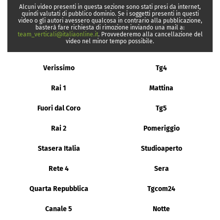
Alcuni video presenti in questa sezione sono stati presi da internet,
quindi valutati di pubblico dominio. Se i soggetti presenti in questi
video o gli autori avessero qualcosa in contrario alla pubblicazione,
basterà fare richiesta di rimozione inviando una mail a:
team_verticali@italiaonline.it
. Provvederemo alla cancellazione del
video nel minor tempo possibile.
Verissimo
Tg4
Rai 1
Mattina
Fuori dal Coro
Tg5
Rai 2
Pomeriggio
Stasera Italia
Studioaperto
Rete 4
Sera
Quarta Repubblica
Tgcom24
Canale 5
Notte