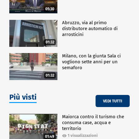
servizi e regioni con meno servizi e quindi
avviciniamo la sanità effettivamente a chi ne ha
05:30
bisogno". Il digitale per una sanità inclusiva dunque
è possibile e l'Italia sarà tra i primi Paesi in Europa.
Abruzzo, via al primo
distributore automatico di
arrosticini
CRONACA
01:32
Milano, con la giunta Sala ci
vogliono sette anni per un
semaforo
01:32
Più visti
VEDI TUTTI
Maiorca contro il turismo che
consuma case, acqua e
territorio
1 visualizzazioni
01:49