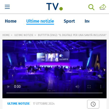
Home
Ultime notizie
Sport
Inchieste
HOME
ULTIME NOTIZIE
BUTTITTA (ENG): "IL DIGITALE PER UNA SANITÀ INCLUSIVA"
ULTIME NOTIZIE
17 OTTOBRE 2024