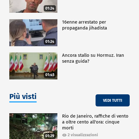
materie STEM tra i bambini e ha sviluppato progetti
di orientamento a studi e lavoro per i giovani
01:24
universitari.
16enne arrestato per
propaganda jihadista
ECONOMIA
01:24
Ancora stallo su Hormuz. Iran
senza guida?
01:45
Più visti
VEDI TUTTI
Rio de Janeiro, raffiche di vento
a oltre cento all'ora: cinque
morti
2 visualizzazioni
01:29