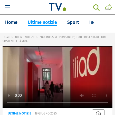
Home
Ultime notizie
Sport
Inchieste
HOME
ULTIME NOTIZIE
"BUSINESS RESPONSABILE", ILIAD PRESENTA REPORT
SOSTENIBILITÀ 2024
ULTIME NOTIZIE
19 GIUGNO 2025