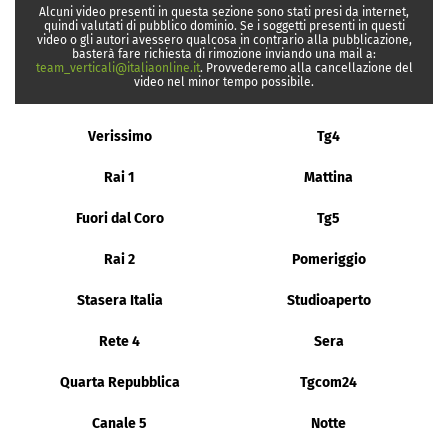
Alcuni video presenti in questa sezione sono stati presi da internet,
quindi valutati di pubblico dominio. Se i soggetti presenti in questi
video o gli autori avessero qualcosa in contrario alla pubblicazione,
basterà fare richiesta di rimozione inviando una mail a:
team_verticali@italiaonline.it
. Provvederemo alla cancellazione del
video nel minor tempo possibile.
Verissimo
Tg4
Rai 1
Mattina
Fuori dal Coro
Tg5
Rai 2
Pomeriggio
Stasera Italia
Studioaperto
Rete 4
Sera
Quarta Repubblica
Tgcom24
Canale 5
Notte