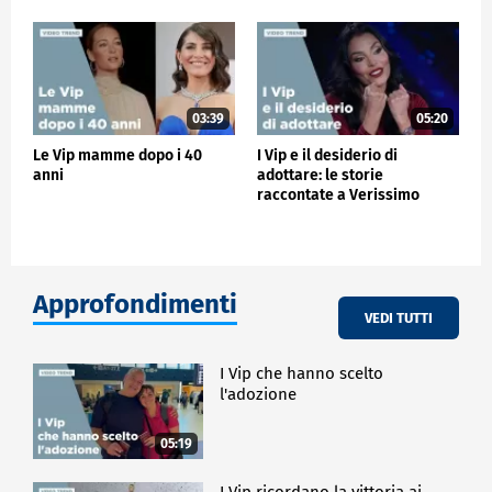
03:39
05:20
Le Vip mamme dopo i 40
I Vip e il desiderio di
anni
adottare: le storie
raccontate a Verissimo
Approfondimenti
VEDI TUTTI
I Vip che hanno scelto
l'adozione
05:19
I Vip ricordano la vittoria ai