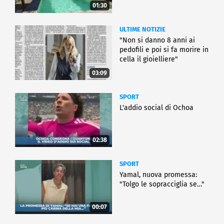
01:30
ULTIME NOTIZIE
"Non si danno 8 anni ai
pedofili e poi si fa morire in
cella il gioielliere"
03:09
SPORT
L'addio social di Ochoa
02:38
SPORT
Yamal, nuova promessa:
"Tolgo le sopracciglia se…"
00:07