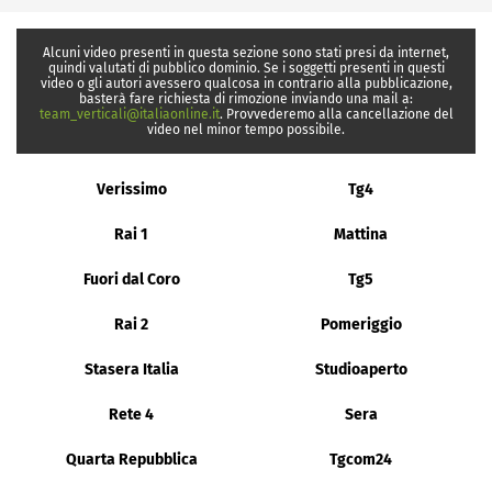
Alcuni video presenti in questa sezione sono stati presi da internet,
quindi valutati di pubblico dominio. Se i soggetti presenti in questi
video o gli autori avessero qualcosa in contrario alla pubblicazione,
basterà fare richiesta di rimozione inviando una mail a:
team_verticali@italiaonline.it
. Provvederemo alla cancellazione del
video nel minor tempo possibile.
Verissimo
Tg4
Rai 1
Mattina
Fuori dal Coro
Tg5
Rai 2
Pomeriggio
Stasera Italia
Studioaperto
Rete 4
Sera
Quarta Repubblica
Tgcom24