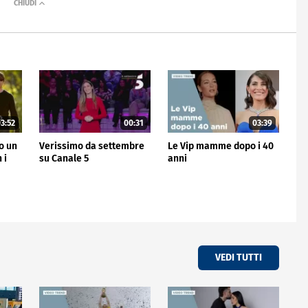
3:52
00:31
03:39
no un
Verissimo da settembre
Le Vip mamme dopo i 40
 i
su Canale 5
anni
VEDI TUTTI