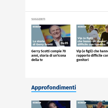
SUGGERITI
04:05
0
Gerry Scotti compie 70
Vip (e figli) che han
anni, storia di un'icona
rapporto difficile con
della tv
genitori
Approfondimenti