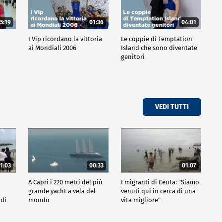
5:19
01:36
04:01
o
I Vip ricordano la vittoria
Le coppie di Temptation
ai Mondiali 2006
Island che sono diventate
genitori
VEDI TUTTI
1:03
00:33
01:07
A Capri i 220 metri del più
I migranti di Ceuta: "Siamo
grande yacht a vela del
venuti qui in cerca di una
 di
mondo
vita migliore"