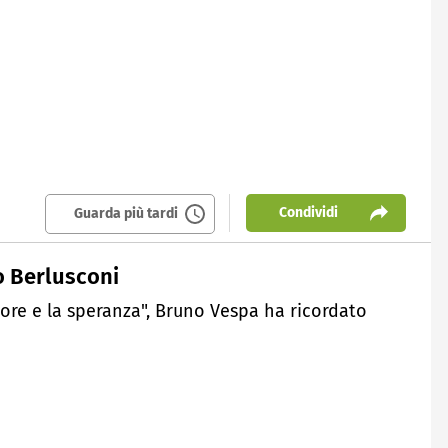
Condividi
Guarda più tardi
io Berlusconi
ncore e la speranza", Bruno Vespa ha ricordato