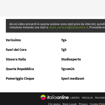
Alcuni video presenti in questa sezione sono stati presi da internet, quindi
rimozione inviando una mail a:
team_verticali@italiaonline.it
. Provvedere
Verissimo
Tg4
Fuori dal Coro
Tg5
Stasera Italia
Studioaperto
Quarta Repubblica
Tgcom24
Pomeriggio Cinque
Sport mediaset
LIBERO
VIRGILIO
PAGINE
Chi siamo
Note Legali
Privacy
Cookie Poli