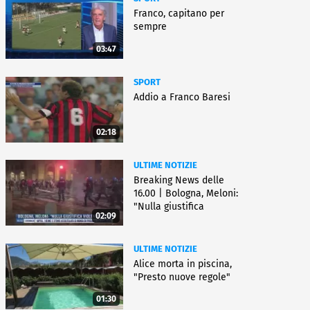
Franco, capitano per
sempre
03:47
SPORT
Addio a Franco Baresi
02:18
ULTIME NOTIZIE
Breaking News delle
16.00 | Bologna, Meloni:
"Nulla giustifica
02:09
violenza"
ULTIME NOTIZIE
Alice morta in piscina,
"Presto nuove regole"
01:30