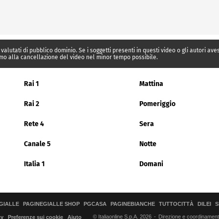
 valutati di pubblico dominio. Se i soggetti presenti in questi video o gli autori av
mo alla cancellazione del video nel minor tempo possibile.
Rai 1
Mattina
Rai 2
Pomeriggio
Rete 4
Sera
Canale 5
Notte
Italia 1
Domani
GIALLE
PAGINEGIALLE SHOP
PGCASA
PAGINEBIANCHE
TUTTOCITTÀ
DILEI
S
© Italiaonline S.p.A. 2026
Direzione e coordinamento 
cy
Preferenze sui cookie
Aiuto