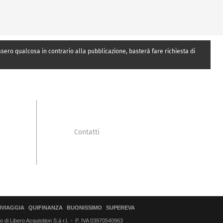
essero qualcosa in contrario alla pubblicazione, basterà fare richiesta di
Contatti
IVIAGGIA
QUIFINANZA
BUONISSIMO
SUPEREVA
di Libero Acquisition S.á r.l.
P. IVA 03970540963