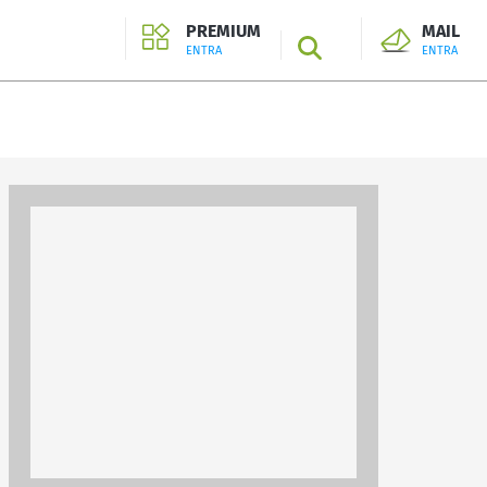
PREMIUM
MAIL
SEARCH
ENTRA
ENTRA
ENTRA