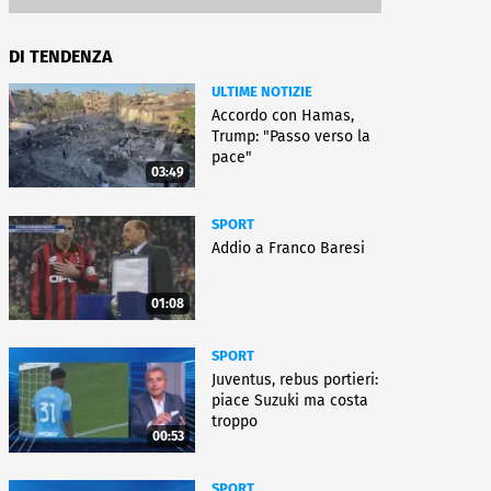
DI TENDENZA
ULTIME NOTIZIE
Accordo con Hamas,
Trump: "Passo verso la
pace"
03:49
SPORT
Addio a Franco Baresi
01:08
SPORT
Juventus, rebus portieri:
piace Suzuki ma costa
troppo
00:53
SPORT