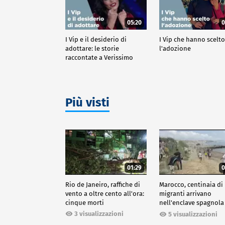
05:20
0
I Vip e il desiderio di
I Vip che hanno scelt
adottare: le storie
l'adozione
raccontate a Verissimo
Più visti
01:29
0
Rio de Janeiro, raffiche di
Marocco, centinaia di
vento a oltre cento all'ora:
migranti arrivano
cinque morti
nell'enclave spagnola
Ceuta
3 visualizzazioni
5 visualizzazioni