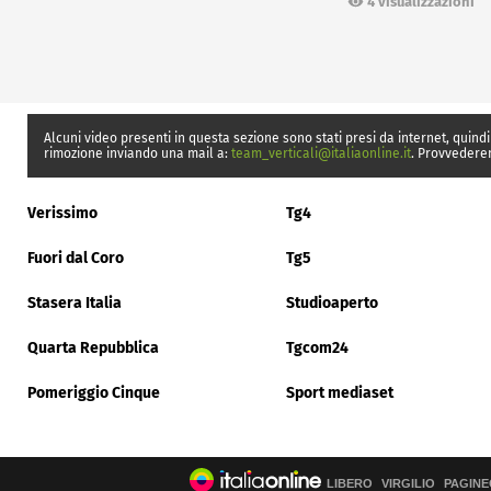
4 visualizzazioni
Alcuni video presenti in questa sezione sono stati presi da internet, quindi
rimozione inviando una mail a:
team_verticali@italiaonline.it
. Provvedere
Verissimo
Tg4
Fuori dal Coro
Tg5
Stasera Italia
Studioaperto
Quarta Repubblica
Tgcom24
Pomeriggio Cinque
Sport mediaset
LIBERO
VIRGILIO
PAGINE