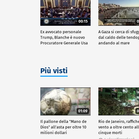
00:15
0
Ex avvocato personale
A Gaza si cerca di sfug
Trump, Blanche è nuovo
dal caldo delle tendo
Procuratore Generale Usa
andando al mare
Più visti
01:09
0
Il pallone della "Mano de
Rio de Janeiro, raffich
Dios" all'asta per oltre 10
vento a oltre cento all
milioni dollari
cinque morti