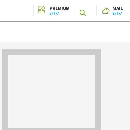
PREMIUM
MAIL
SEARCH
ENTRA
ENTRA
ENTRA