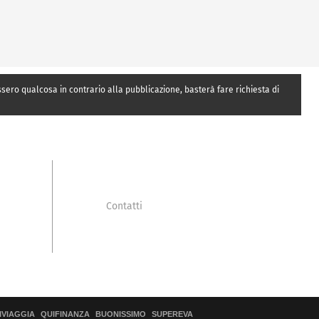
essero qualcosa in contrario alla pubblicazione, basterà fare richiesta di
Contatti
IVIAGGIA
QUIFINANZA
BUONISSIMO
SUPEREVA