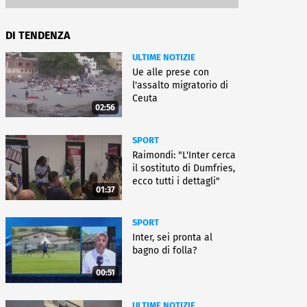
DI TENDENZA
ULTIME NOTIZIE
Ue alle prese con
l'assalto migratorio di
Ceuta
02:56
SPORT
Raimondi: "L'Inter cerca
il sostituto di Dumfries,
ecco tutti i dettagli"
01:37
SPORT
Inter, sei pronta al
bagno di folla?
00:51
ULTIME NOTIZIE