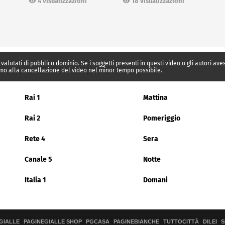
18 visualizzazioni
4 visualizzazioni
 valutati di pubblico dominio. Se i soggetti presenti in questi video o gli autori av
mo alla cancellazione del video nel minor tempo possibile.
Rai 1
Mattina
Rai 2
Pomeriggio
Rete 4
Sera
Canale 5
Notte
Italia 1
Domani
GIALLE
PAGINEGIALLE SHOP
PGCASA
PAGINEBIANCHE
TUTTOCITTÀ
DILEI
S