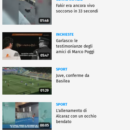
Fakir era ancora vivo
soccorso in 33 secondi
01:46
INCHIESTE
Garlasco: le
testimonianze degli
amici di Marco Poggi
05:47
SPORT
Juve, conferme da
Basilea
01:29
SPORT
L'allenamento di
Alcaraz con un occhio
bendato
00:05