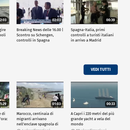
2:03
02:03
00:39
gire
Breaking News delle 16.00 |
Spagna-Italia, primi
poli
Scontro su Schengen,
controlli a turisti italiani
controlli in Spagna
in arrivo a Madrid
VEDI TUTTI
1:29
01:03
00:33
e di
Marocco, centinaia di
A Capri i 220 metri del più
'ora:
migranti arrivano
grande yacht a vela del
nell'enclave spagnola di
mondo
Ceuta