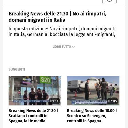
Breaking News delle 21.30 | No ai rimpatri,
domani migranti in Italia
In questa edizione: No ai rimpatri, domani migranti
in Italia, Germania: bocciata la legge anti-migranti,
Nordcoreani ritirati dal fronte russo, No derby in
champions, il Porto per la Roma
MEDIASET
TGCOM24
SUGGERITI
01:17
02:05
Breaking News delle 21.30 |
Breaking News delle 18.00 |
Scattano i controlli in
Scontro su Schengen,
Spagna, la Ue media
controlli in Spagna