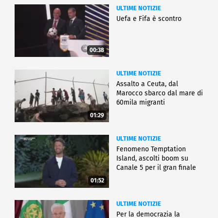
ULTIME NOTIZIE
Uefa e Fifa è scontro
00:38
ULTIME NOTIZIE
Assalto a Ceuta, dal
Marocco sbarco dal mare di
60mila migranti
01:29
ULTIME NOTIZIE
Fenomeno Temptation
Island, ascolti boom su
Canale 5 per il gran finale
01:52
ULTIME NOTIZIE
Per la democrazia la