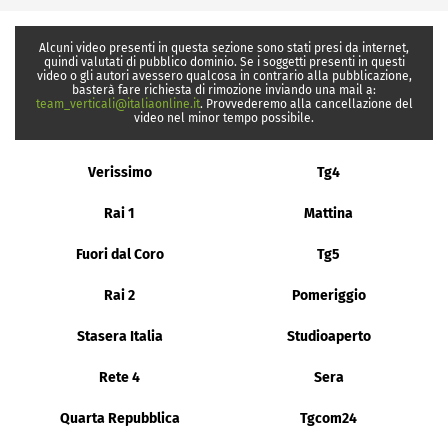
Alcuni video presenti in questa sezione sono stati presi da internet,
quindi valutati di pubblico dominio. Se i soggetti presenti in questi
video o gli autori avessero qualcosa in contrario alla pubblicazione,
basterà fare richiesta di rimozione inviando una mail a:
team_verticali@italiaonline.it
. Provvederemo alla cancellazione del
video nel minor tempo possibile.
Verissimo
Tg4
Rai 1
Mattina
Fuori dal Coro
Tg5
Rai 2
Pomeriggio
Stasera Italia
Studioaperto
Rete 4
Sera
Quarta Repubblica
Tgcom24