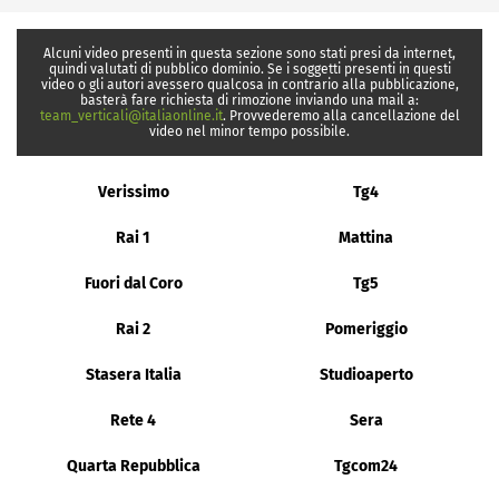
Alcuni video presenti in questa sezione sono stati presi da internet,
quindi valutati di pubblico dominio. Se i soggetti presenti in questi
video o gli autori avessero qualcosa in contrario alla pubblicazione,
basterà fare richiesta di rimozione inviando una mail a:
team_verticali@italiaonline.it
. Provvederemo alla cancellazione del
video nel minor tempo possibile.
Verissimo
Tg4
Rai 1
Mattina
Fuori dal Coro
Tg5
Rai 2
Pomeriggio
Stasera Italia
Studioaperto
Rete 4
Sera
Quarta Repubblica
Tgcom24