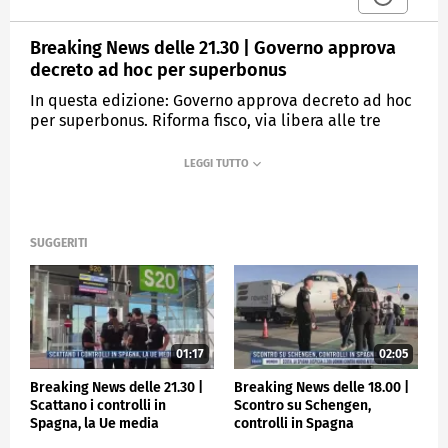
Breaking News delle 21.30 | Governo approva
decreto ad hoc per superbonus
In questa edizione: Governo approva decreto ad hoc
per superbonus. Riforma fisco, via libera alle tre
aliquote. Hezbollah minaccia Italia: fa parte del
male. Uccide il padre con un bastone ad Arzachena.
MEDIASET
TGCOM24
SUGGERITI
01:17
02:05
Breaking News delle 21.30 |
Breaking News delle 18.00 |
Scattano i controlli in
Scontro su Schengen,
Spagna, la Ue media
controlli in Spagna