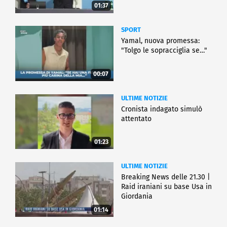
01:37
SPORT
Yamal, nuova promessa:
"Tolgo le sopracciglia se…"
00:07
ULTIME NOTIZIE
Cronista indagato simulò
attentato
01:23
ULTIME NOTIZIE
Breaking News delle 21.30 |
Raid iraniani su base Usa in
Giordania
01:14