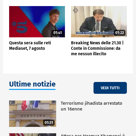
01:41
01:22
Questa sera sulle reti
Breaking News delle 21.30 |
Mediaset, 7 agosto
Conte in Commissione: da
me nessun illecito
Ultime notizie
VEDI TUTTI
Terrorismo jihadista arrestato
un 16enne
01:31
Attesa per Hormuz Khamenei è