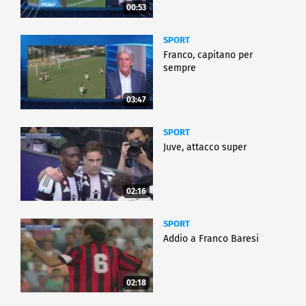
00:53
SPORT
Franco, capitano per
sempre
03:47
SPORT
Juve, attacco super
02:16
SPORT
Addio a Franco Baresi
02:18