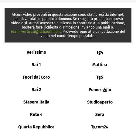
Alcuni video presenti in questa sezione sono stati presi da internet,
quindi valutati di pubblico dominio. Se i soggetti presenti in questi
video o gli autori avessero qualcosa in contrario alla pubblicazione,
basterà fare richiesta di rimozione inviando una mail a:
team_verticali@italiaonline.it
. Provvederemo alla cancellazione del
video nel minor tempo possibile.
Verissimo
Tg4
Rai 1
Mattina
Fuori dal Coro
Tg5
Rai 2
Pomeriggio
Stasera Italia
Studioaperto
Rete 4
Sera
Quarta Repubblica
Tgcom24