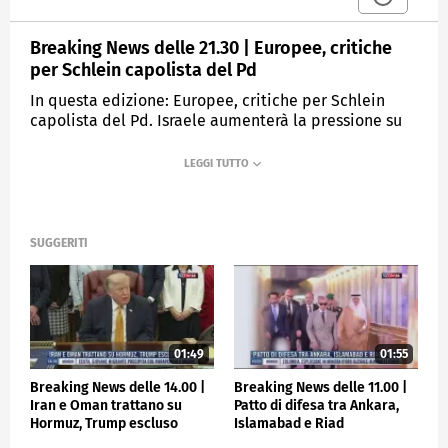
Breaking News delle 21.30 | Europee, critiche
per Schlein capolista del Pd
In questa edizione: Europee, critiche per Schlein
capolista del Pd. Israele aumenterà la pressione su
Rafah. Omicidio Lecco, arrestato vicino della
vittima. Verstappen irresistibile, Sassuolo verso la B.
MEDIASET
TGCOM24
SUGGERITI
01:49
01:55
Breaking News delle 14.00 |
Breaking News delle 11.00 |
Iran e Oman trattano su
Patto di difesa tra Ankara,
Hormuz, Trump escluso
Islamabad e Riad