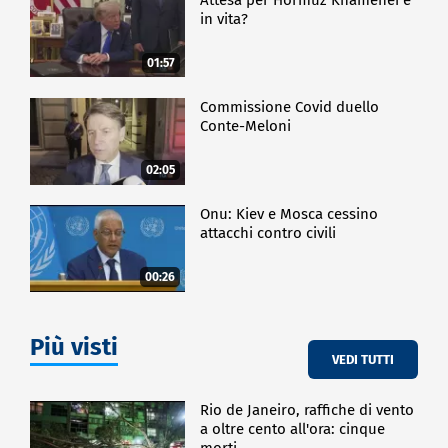
in vita?
01:57
Commissione Covid duello
Conte-Meloni
02:05
Onu: Kiev e Mosca cessino
attacchi contro civili
00:26
Più visti
VEDI TUTTI
Rio de Janeiro, raffiche di vento
a oltre cento all'ora: cinque