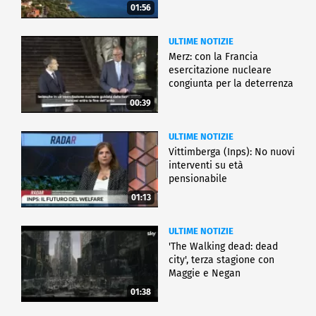
01:56
ULTIME NOTIZIE
Merz: con la Francia
esercitazione nucleare
congiunta per la deterrenza
00:39
ULTIME NOTIZIE
Vittimberga (Inps): No nuovi
interventi su età
pensionabile
01:13
ULTIME NOTIZIE
'The Walking dead: dead
city', terza stagione con
Maggie e Negan
01:38