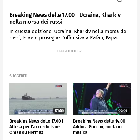
Breaking News delle 17.00 | Ucraina, Kharkiv
nella morsa dei russi
In questa edizione: Ucraina, Kharkiv nella morsa dei
russi, Israele prosegue l'offensiva a Rafah, Papa:
"Liberate tutti i prigionieri", Separazione carriere,
Conte: no alla revisione, Travolta da auto pirata: si
costituisce, Serie A, alle 20.45 Atalanta-Roma
MEDIASET
TGCOM24
SUGGERITI
01:55
02:07
Breaking News delle 17.00 |
Breaking News delle 14.00 |
Attesa per l'accordo Iran-
Addio a Guccini, poeta in
Oman su Hormuz
musica