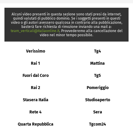
Alcuni video presenti in questa sezione sono stati presi da internet,
quindi valutati di pubblico dominio. Se i soggetti presenti in questi
video o gli autori avessero qualcosa in contrario alla pubblicazione,
basterà fare richiesta di rimozione inviando una mail a:
team_verticali@italiaonline.it
. Provvederemo alla cancellazione del
video nel minor tempo possibile.
Verissimo
Tg4
Rai 1
Mattina
Fuori dal Coro
Tg5
Rai 2
Pomeriggio
Stasera Italia
Studioaperto
Rete 4
Sera
Quarta Repubblica
Tgcom24