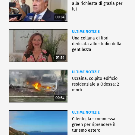
alla richiesta di grazia per
lui
00:34
ULTIME NOTIZIE
Una collana di libri
dedicata allo studio della
gentilezza
01:14
ULTIME NOTIZIE
Ucraina, colpito edificio
residenziale a Odessa: 2
morti
00:54
ULTIME NOTIZIE
Cilento, la scommessa
green per riprendere il
turismo estero