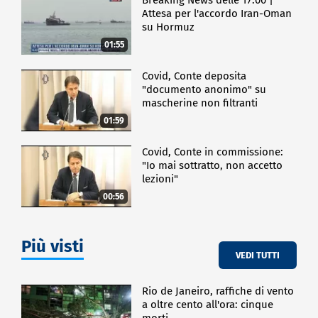
Attesa per l'accordo Iran-Oman
su Hormuz
01:55
Covid, Conte deposita
"documento anonimo" su
mascherine non filtranti
01:59
Covid, Conte in commissione:
"Io mai sottratto, non accetto
lezioni"
00:56
Più visti
VEDI TUTTI
Rio de Janeiro, raffiche di vento
a oltre cento all'ora: cinque