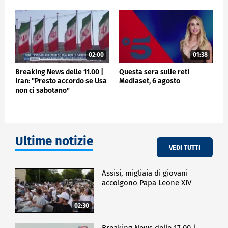
02:00
01:38
Breaking News delle 11.00 |
Questa sera sulle reti
Iran: "Presto accordo se Usa
Mediaset, 6 agosto
non ci sabotano"
Ultime notizie
VEDI TUTTI
Assisi, migliaia di giovani
accolgono Papa Leone XIV
02:30
Breaking News delle 17.00 |