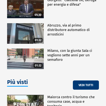
per energia e difesa"
05:30
Abruzzo, via al primo
distributore automatico di
arrosticini
01:32
Milano, con la giunta Sala ci
vogliono sette anni per un
semaforo
01:32
Più visti
VEDI TUTTI
Maiorca contro il turismo che
consuma case, acqua e