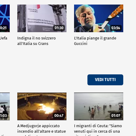
0:21
01:30
03:54
 Uefa
Indigna il no svizzero
L'Italia piange il grande
all'Italia su Crans
Guccini
VEDI TUTTI
1:03
00:47
01:07
A Medjugorje appiccato
I migranti di Ceuta: "Siamo
incendio all'altare e statue
venuti qui in cerca di una