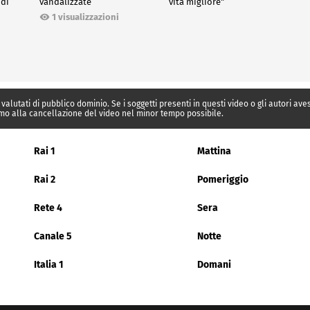
 di
vandalizzate
vita migliore"
1 visualizzazioni
 valutati di pubblico dominio. Se i soggetti presenti in questi video o gli autori av
mo alla cancellazione del video nel minor tempo possibile.
Rai 1
Mattina
Rai 2
Pomeriggio
Rete 4
Sera
Canale 5
Notte
Italia 1
Domani