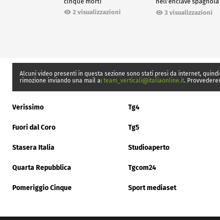
cinque morti
nell'enclave spagnola
Ceuta
2 visualizzazioni
3 visualizzazioni
Alcuni video presenti in questa sezione sono stati presi da internet, quindi
rimozione inviando una mail a:
team_verticali@italiaonline.it
. Provvedere
Verissimo
Tg4
Fuori dal Coro
Tg5
Stasera Italia
Studioaperto
Quarta Repubblica
Tgcom24
Pomeriggio Cinque
Sport mediaset