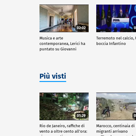
02:02
0
Musica e arte
Terremoto nel calcio,
contemporanea, Lerici ha
boccia Infantino
puntato su Giovanni
Ozzola
Più visti
01:29
0
Rio de Janeiro, raffiche di
Marocco, centinaia di
vento a oltre cento all'ora:
migranti arrivano