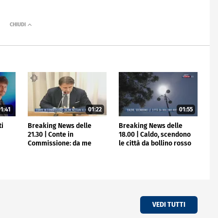
1:41
01:22
01:55
ti
Breaking News delle
Breaking News delle
21.30 | Conte in
18.00 | Caldo, scendono
Commissione: da me
le città da bollino rosso
nessun illecito
VEDI TUTTI