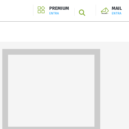
PREMIUM
MAIL
SEARCH
ENTRA
ENTRA
ENTRA