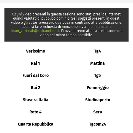
Alcuni video presenti in questa sezione sono stati presi da internet,
quindi valutati di pubblico dominio. Se i soggetti presenti in questi
video o gli autori avessero qualcosa in contrario alla pubblicazione,
basterà fare richiesta di rimozione inviando una mail a:
team_verticali@italiaonline.it
. Provvederemo alla cancellazione del
video nel minor tempo possibile.
Verissimo
Tg4
Rai 1
Mattina
Fuori dal Coro
Tg5
Rai 2
Pomeriggio
Stasera Italia
Studioaperto
Rete 4
Sera
Quarta Repubblica
Tgcom24