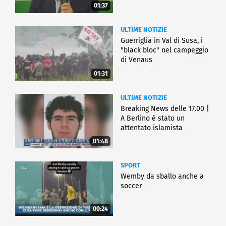
01:37
ULTIME NOTIZIE
Guerriglia in Val di Susa, i
"black bloc" nel campeggio
di Venaus
01:31
ULTIME NOTIZIE
Breaking News delle 17.00 |
A Berlino è stato un
attentato islamista
01:48
SPORT
Wemby da sballo anche a
soccer
00:24