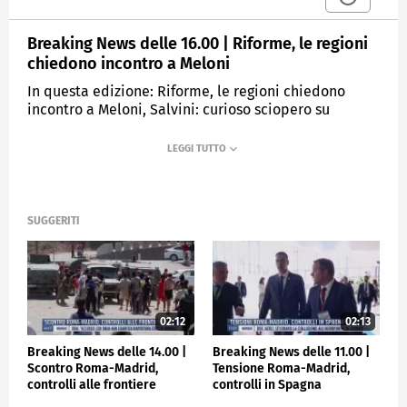
Breaking News delle 16.00 | Riforme, le regioni
chiedono incontro a Meloni
In questa edizione: Riforme, le regioni chiedono
incontro a Meloni, Salvini: curioso sciopero su
aumento stipendi, Allarme dell'Aiea su Zaporizhzhia,
Latina, preso l'uomo ricercato per stupro, Re Carlo
III, tra la festa e le proteste, Napoli, la festa continua
al Maradona
SUGGERITI
MEDIASET
TGCOM24
02:12
02:13
Breaking News delle 14.00 |
Breaking News delle 11.00 |
Scontro Roma-Madrid,
Tensione Roma-Madrid,
controlli alle frontiere
controlli in Spagna