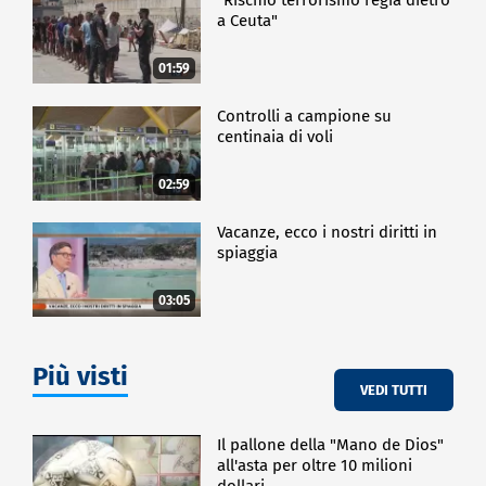
a Ceuta"
01:59
Controlli a campione su
centinaia di voli
02:59
Vacanze, ecco i nostri diritti in
spiaggia
03:05
Più visti
VEDI TUTTI
Il pallone della "Mano de Dios"
all'asta per oltre 10 milioni