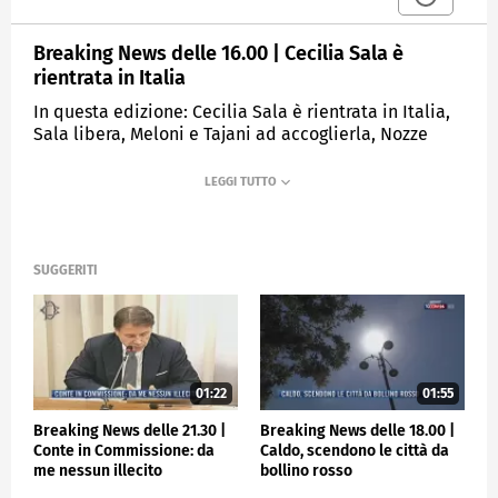
Breaking News delle 16.00 | Cecilia Sala è
rientrata in Italia
In questa edizione: Cecilia Sala è rientrata in Italia,
Sala libera, Meloni e Tajani ad accoglierla, Nozze
Lufthansa-Ita: si chiude il 13 gennaio, Trump, Canada
e Groenlandia nel mirino, Gli incendi divorano Los
Angeles, Il giornalismo sportivo piange Rino
Tommasi.
SUGGERITI
MEDIASET
TGCOM24
01:22
01:55
Breaking News delle 21.30 |
Breaking News delle 18.00 |
Conte in Commissione: da
Caldo, scendono le città da
me nessun illecito
bollino rosso