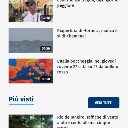
peggiore
04:56
Riapertura di Hormuz, manca il
sì di Khamenei
01:56
L'Italia boccheggia, nel giovedì
rovente 27 città su 27 da bollino
rosso
03:50
Più visti
VEDI TUTTI
Rio de Janeiro, raffiche di vento
a oltre cento all'ora: cinque