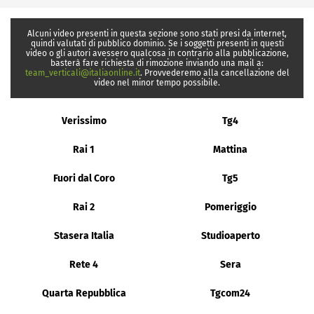
Alcuni video presenti in questa sezione sono stati presi da internet,
quindi valutati di pubblico dominio. Se i soggetti presenti in questi
video o gli autori avessero qualcosa in contrario alla pubblicazione,
basterà fare richiesta di rimozione inviando una mail a:
team_verticali@italiaonline.it
. Provvederemo alla cancellazione del
video nel minor tempo possibile.
Verissimo
Tg4
Rai 1
Mattina
Fuori dal Coro
Tg5
Rai 2
Pomeriggio
Stasera Italia
Studioaperto
Rete 4
Sera
Quarta Repubblica
Tgcom24