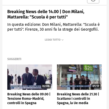
Breaking News delle 14.00 | Don Milani,
Mattarella: "Scuola è per tutti"
In questa edizione: Don Milani, Mattarella: "Scuola è
per tutti". Firenze, 30 anni fa la strage dei Georgofili.
Ucraina, esplosioni a Berdyansk. Alluvione, si teme
emergenza sanitaria. Genitori no vax indagati per
tentato omicidio. Serie A, oggi in campo Inter e
Roma.
SUGGERITI
MEDIASET
TGCOM24
02:06
01:17
Breaking News delle 09.00 |
Breaking News delle 21.30 |
Tensione Roma-Madrid,
Scattano i controlli in
controlli in Spagna
Spagna, la Ue media