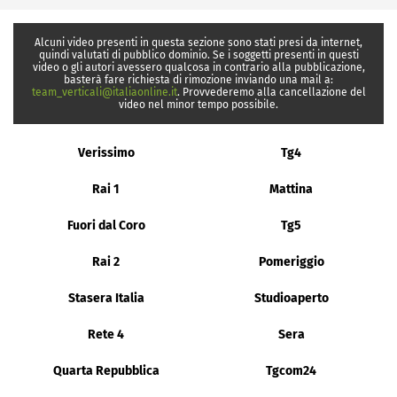
Alcuni video presenti in questa sezione sono stati presi da internet,
quindi valutati di pubblico dominio. Se i soggetti presenti in questi
video o gli autori avessero qualcosa in contrario alla pubblicazione,
basterà fare richiesta di rimozione inviando una mail a:
team_verticali@italiaonline.it
. Provvederemo alla cancellazione del
video nel minor tempo possibile.
Verissimo
Tg4
Rai 1
Mattina
Fuori dal Coro
Tg5
Rai 2
Pomeriggio
Stasera Italia
Studioaperto
Rete 4
Sera
Quarta Repubblica
Tgcom24