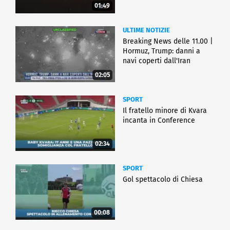
01:49
ULTIME NOTIZIE
Breaking News delle 11.00 |
Hormuz, Trump: danni a
navi coperti dall'Iran
02:05
SPORT
Il fratello minore di Kvara
incanta in Conference
02:34
SPORT
Gol spettacolo di Chiesa
00:08