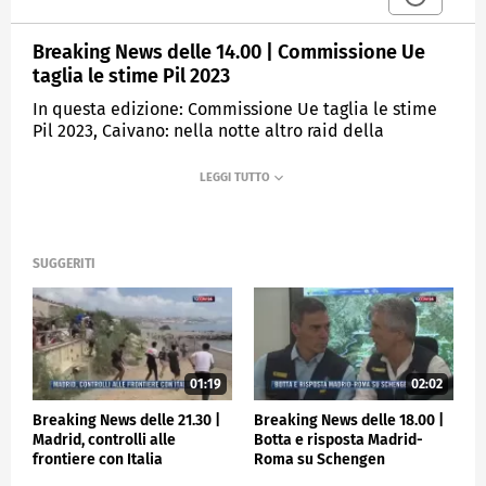
Breaking News delle 14.00 | Commissione Ue
taglia le stime Pil 2023
In questa edizione: Commissione Ue taglia le stime
Pil 2023, Caivano: nella notte altro raid della
camorra, Marocco, sale a 2500 bilancio delle vittime,
11 settembre, Meloni: "Colpo all'occidente", Scuola:
ripartono Piemonte, Trentino e VdA, Calcio: domani a
San Siro Italia-Ucraina
SUGGERITI
MEDIASET
TGCOM24
01:19
02:02
Breaking News delle 21.30 |
Breaking News delle 18.00 |
Madrid, controlli alle
Botta e risposta Madrid-
frontiere con Italia
Roma su Schengen