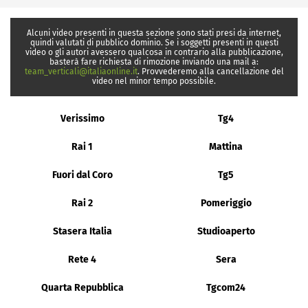
Alcuni video presenti in questa sezione sono stati presi da internet,
quindi valutati di pubblico dominio. Se i soggetti presenti in questi
video o gli autori avessero qualcosa in contrario alla pubblicazione,
basterà fare richiesta di rimozione inviando una mail a:
team_verticali@italiaonline.it
. Provvederemo alla cancellazione del
video nel minor tempo possibile.
Verissimo
Tg4
Rai 1
Mattina
Fuori dal Coro
Tg5
Rai 2
Pomeriggio
Stasera Italia
Studioaperto
Rete 4
Sera
Quarta Repubblica
Tgcom24