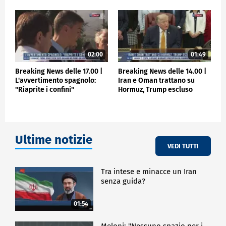
02:00
01:49
Breaking News delle 17.00 |
Breaking News delle 14.00 |
L'avvertimento spagnolo:
Iran e Oman trattano su
"Riaprite i confini"
Hormuz, Trump escluso
Ultime notizie
VEDI TUTTI
Tra intese e minacce un Iran
senza guida?
01:54
Meloni: "Nessuno spazio per i