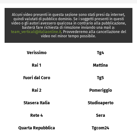
Alcuni video presenti in questa sezione sono stati presi da internet,
quindi valutati di pubblico dominio. Se i soggetti presenti in questi
video o gli autori avessero qualcosa in contrario alla pubblicazione,
basterà fare richiesta di rimozione inviando una mail a:
team_verticali@italiaonline.it
. Provvederemo alla cancellazione del
video nel minor tempo possibile.
Verissimo
Tg4
Rai 1
Mattina
Fuori dal Coro
Tg5
Rai 2
Pomeriggio
Stasera Italia
Studioaperto
Rete 4
Sera
Quarta Repubblica
Tgcom24