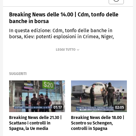
Breaking News delle 14.00 | Cdm, tonfo delle
banche in borsa
In questa edizione: Cdm, tonfo delle banche in
borsa, Kiev: potenti esplosioni in Crimea, Niger,
Ecowas: possibile intervento militare, Strage di
Marcinelle, Tajani in Belgio, Milano, caccia ai vandali
della galleria, Stasera il primo trofeo Silvio
Berlusconi
SUGGERITI
MEDIASET
TGCOM24
01:17
02:05
Breaking News delle 21.30 |
Breaking News delle 18.00 |
Scattano i controlli in
Scontro su Schengen,
Spagna, la Ue media
controlli in Spagna