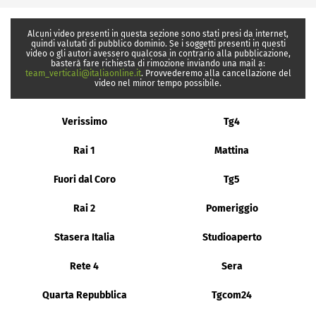
Alcuni video presenti in questa sezione sono stati presi da internet,
quindi valutati di pubblico dominio. Se i soggetti presenti in questi
video o gli autori avessero qualcosa in contrario alla pubblicazione,
basterà fare richiesta di rimozione inviando una mail a:
team_verticali@italiaonline.it
. Provvederemo alla cancellazione del
video nel minor tempo possibile.
Verissimo
Tg4
Rai 1
Mattina
Fuori dal Coro
Tg5
Rai 2
Pomeriggio
Stasera Italia
Studioaperto
Rete 4
Sera
Quarta Repubblica
Tgcom24