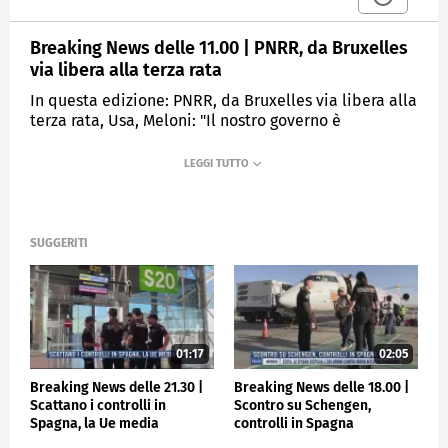
Breaking News delle 11.00 | PNRR, da Bruxelles
via libera alla terza rata
In questa edizione: PNRR, da Bruxelles via libera alla
terza rata, Usa, Meloni: "Il nostro governo è
affidabile", Fabi, stipendi mangiati dagli interessi,
Emergenza incendi, Tajani a Palermo, Ucraina, missili
russi su Dnipro, Formula 1: la Ferrari di Leclerc in
pole position al Gran Premio del Belgio.
SUGGERITI
MEDIASET
TGCOM24
01:17
02:05
Breaking News delle 21.30 |
Breaking News delle 18.00 |
Scattano i controlli in
Scontro su Schengen,
Spagna, la Ue media
controlli in Spagna