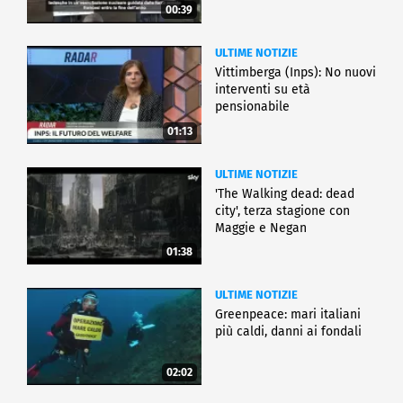
00:39
ULTIME NOTIZIE
Vittimberga (Inps): No nuovi
interventi su età
pensionabile
01:13
ULTIME NOTIZIE
'The Walking dead: dead
city', terza stagione con
Maggie e Negan
01:38
ULTIME NOTIZIE
Greenpeace: mari italiani
più caldi, danni ai fondali
02:02