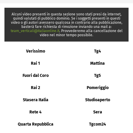
Alcuni video presenti in questa sezione sono stati presi da internet,
quindi valutati di pubblico dominio. Se i soggetti presenti in questi
video o gli autori avessero qualcosa in contrario alla pubblicazione,
basterà fare richiesta di rimozione inviando una mail a:
team_verticali@italiaonline.it
. Provvederemo alla cancellazione del
video nel minor tempo possibile.
Verissimo
Tg4
Rai 1
Mattina
Fuori dal Coro
Tg5
Rai 2
Pomeriggio
Stasera Italia
Studioaperto
Rete 4
Sera
Quarta Repubblica
Tgcom24