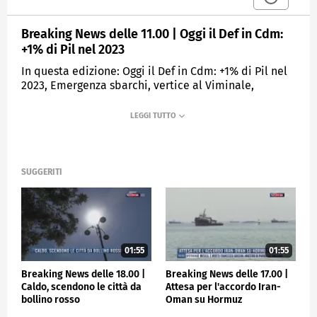
Breaking News delle 11.00 | Oggi il Def in Cdm:
+1% di Pil nel 2023
In questa edizione: Oggi il Def in Cdm: +1% di Pil nel
2023, Emergenza sbarchi, vertice al Viminale,
Ucraina, offensiva russa in Donetsk, Rientra a Roma
la salma di Parini, Berlusconi in progressivo
miglioramento, Champions, stasera al via ai quarti.
MEDIASET
TGCOM24
SUGGERITI
01:55
01:55
Breaking News delle 18.00 |
Breaking News delle 17.00 |
Caldo, scendono le città da
Attesa per l'accordo Iran-
bollino rosso
Oman su Hormuz