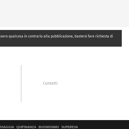
essero qualcosa in contrario alla pubblicazione, basterà fare richiesta di
Contatti
IVIAGGIA
QUIFINANZA
BUONISSIMO
SUPEREVA