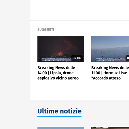
SUGGERITI
02:06
0
Breaking News delle
Breaking News dell
14.00 | Lipsia, drone
11.00 | Hormuz, Usa:
esplosivo vicino aereo
"Accordo atteso
ucraino
l'annuncio"
Ultime notizie