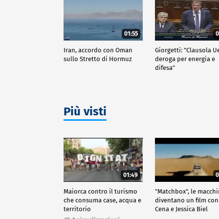
01:55
0
Iran, accordo con Oman
Giorgetti: "Clausola U
sullo Stretto di Hormuz
deroga per energia e
difesa"
Più visti
01:49
0
Maiorca contro il turismo
"Matchbox", le macch
che consuma case, acqua e
diventano un film con
territorio
Cena e Jessica Biel