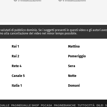
5 visualizzazioni
4 visualizzazioni
 valutati di pubblico dominio. Se i soggetti presenti in questi video o gli autori av
mo alla cancellazione del video nel minor tempo possibile.
Rai 1
Mattina
Rai 2
Pomeriggio
Rete 4
Sera
Canale 5
Notte
Italia 1
Domani
GIALLE
PAGINEGIALLE SHOP
PGCASA
PAGINEBIANCHE
TUTTOCITTÀ
DILEI
S