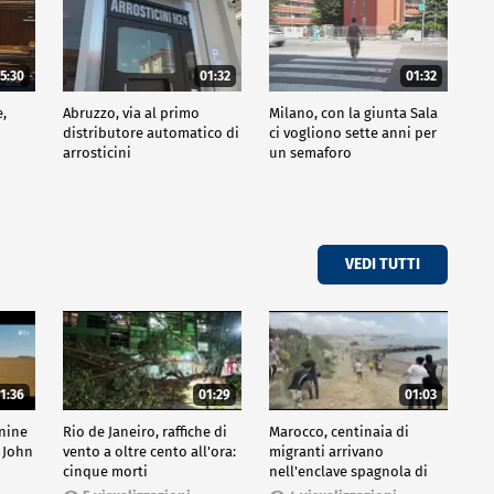
5:30
01:32
01:32
e,
Abruzzo, via al primo
Milano, con la giunta Sala
distributore automatico di
ci vogliono sette anni per
arrosticini
un semaforo
VEDI TUTTI
1:36
01:29
01:03
inine
Rio de Janeiro, raffiche di
Marocco, centinaia di
 John
vento a oltre cento all'ora:
migranti arrivano
cinque morti
nell'enclave spagnola di
Ceuta