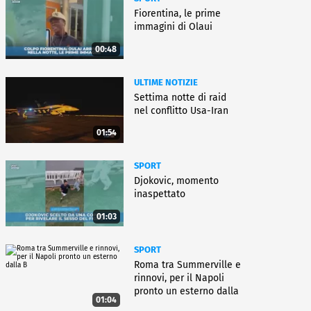
Fiorentina, le prime
immagini di Olaui
00:48
ULTIME NOTIZIE
Settima notte di raid
nel conflitto Usa-Iran
01:54
SPORT
Djokovic, momento
inaspettato
01:03
SPORT
Roma tra Summerville e
rinnovi, per il Napoli
pronto un esterno dalla
01:04
B