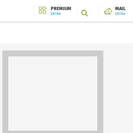
PREMIUM
MAIL
SEARCH
ENTRA
ENTRA
ENTRA