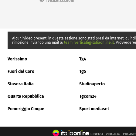
1 visualizzazioni
Alcuni video presenti in questa sezione sono stati presi da internet, quindi
rimozione inviando una mail a:
team_verticali@italiaonline.it
. Provvedere
Verissimo
Tg4
Fuori dal Coro
Tg5
Stasera Italia
Studioaperto
Quarta Repubblica
Tgcom24
Pomeriggio Cinque
Sport mediaset
LIBERO
VIRGILIO
PAGINE