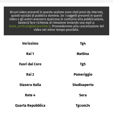
Alcuni video presenti in questa sezione sono stati presi da internet,
quindi valutati di pubblico dominio. Se i soggetti presenti in questi
video o gli autori avessero qualcosa in contrario alla pubblicazione,
basterà fare richiesta di rimozione inviando una mail a:
team_verticali@italiaonline.it
. Provvederemo alla cancellazione del
video nel minor tempo possibile.
Verissimo
Tg4
Rai 1
Mattina
Fuori dal Coro
Tg5
Rai 2
Pomeriggio
Stasera Italia
Studioaperto
Rete 4
Sera
Quarta Repubblica
Tgcom24