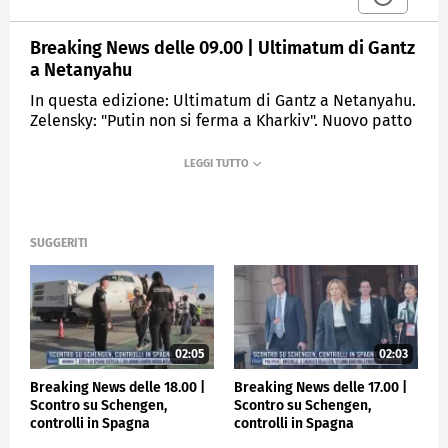
Breaking News delle 09.00 | Ultimatum di Gantz
a Netanyahu
In questa edizione: Ultimatum di Gantz a Netanyahu.
Zelensky: "Putin non si ferma a Kharkiv". Nuovo patto
Ue, aggiustamento da 10 miliardi. Decreti,
interlocuzioni tra Quirinale e Chigi. Chico Forti:
"Sognavo questo momento". Serie A, l'Atalanta
blinda la Champions
SUGGERITI
MEDIASET
TGCOM24
02:05
02:03
Breaking News delle 18.00 |
Breaking News delle 17.00 |
Scontro su Schengen,
Scontro su Schengen,
controlli in Spagna
controlli in Spagna