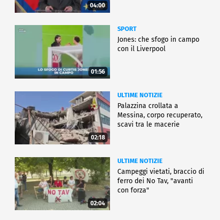
04:00
SPORT
Jones: che sfogo in campo
con il Liverpool
01:56
ULTIME NOTIZIE
Palazzina crollata a
Messina, corpo recuperato,
scavi tra le macerie
02:18
ULTIME NOTIZIE
Campeggi vietati, braccio di
ferro dei No Tav, "avanti
con forza"
02:04