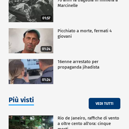
Marcinelle
01:57
Picchiato a morte, fermati 4
giovani
01:24
16enne arrestato per
propaganda jihadista
01:24
Più visti
VEDI TUTTI
Rio de Janeiro, raffiche di vento
a oltre cento all'ora: cinque