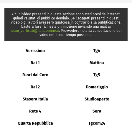
Alcuni video presenti in questa sezione sono stati presi da internet,
quindi valutati di pubblico dominio. Se i soggetti presenti in questi
video o gli autori avessero qualcosa in contrario alla pubblicazione,
basterà fare richiesta di rimozione inviando una mail a:
team_verticali@italiaonline.it
. Provvederemo alla cancellazione del
video nel minor tempo possibile.
Verissimo
Tg4
Rai 1
Mattina
Fuori dal Coro
Tg5
Rai 2
Pomeriggio
Stasera Italia
Studioaperto
Rete 4
Sera
Quarta Repubblica
Tgcom24