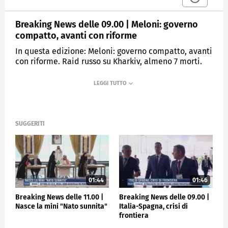
Breaking News delle 09.00 | Meloni: governo
compatto, avanti con riforme
In questa edizione: Meloni: governo compatto, avanti
con riforme. Raid russo su Kharkiv, almeno 7 morti.
Hamas: colloqui per tregua verso il collasso. Sharon
Verzeni, uccisa senza un motivo. Brasile, la Corte
Suprema sospende X. Anticipi Serie A, l'Inter batte 4-
0 l'Atalanta.
SUGGERITI
MEDIASET
TGCOM24
01:44
01:46
Breaking News delle 11.00 |
Breaking News delle 09.00 |
Nasce la mini "Nato sunnita"
Italia-Spagna, crisi di
frontiera