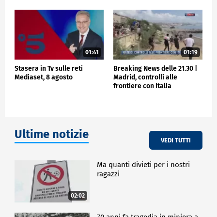
01:41
01:19
Stasera in Tv sulle reti
Breaking News delle 21.30 |
Mediaset, 8 agosto
Madrid, controlli alle
frontiere con Italia
Ultime notizie
VEDI TUTTI
Ma quanti divieti per i nostri
ragazzi
02:02
70 anni fa tragedia in miniera a