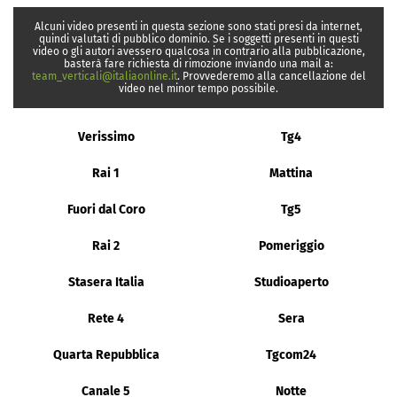
Alcuni video presenti in questa sezione sono stati presi da internet,
quindi valutati di pubblico dominio. Se i soggetti presenti in questi
video o gli autori avessero qualcosa in contrario alla pubblicazione,
basterà fare richiesta di rimozione inviando una mail a:
team_verticali@italiaonline.it
. Provvederemo alla cancellazione del
video nel minor tempo possibile.
Verissimo
Tg4
Rai 1
Mattina
Fuori dal Coro
Tg5
Rai 2
Pomeriggio
Stasera Italia
Studioaperto
Rete 4
Sera
Quarta Repubblica
Tgcom24
Canale 5
Notte