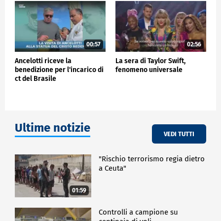
00:57
02:56
Ancelotti riceve la
La sera di Taylor Swift,
benedizione per l'incarico di
fenomeno universale
ct del Brasile
Ultime notizie
VEDI TUTTI
"Rischio terrorismo regia dietro
a Ceuta"
01:59
Controlli a campione su