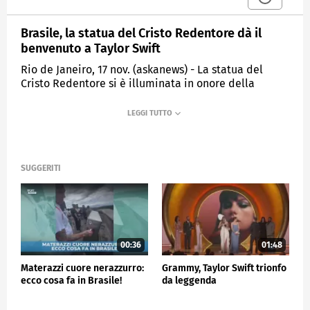
Brasile, la statua del Cristo Redentore dà il
benvenuto a Taylor Swift
Rio de Janeiro, 17 nov. (askanews) - La statua del
Cristo Redentore si è illuminata in onore della
cantante Taylor Swift, una serie dei giochi di luce
hanno dato il "Benvenuto in Brasile" all'artista
americana che arriva a Rio de Janeiro per eseguire
tre concerti. L'omaggio a Taylor Swift è stato voluto
dei fan della cantante, conosciuti come Swifties.
SUGGERITI
ESTERI
00:36
01:48
Materazzi cuore nerazzurro:
Grammy, Taylor Swift trionfo
ecco cosa fa in Brasile!
da leggenda