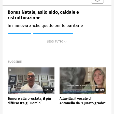
Bonus Natale, asilo nido, caldaie e
ristrutturazione
In manovra anche quello per le paritarie
MEDIASET
MATTINO CINQUE NEWS
SUGGERITI
02:02
01:09
Tumore alla prostata, il più
Altavilla, il vocale di
diffuso tra gli uomini
Antonella da "Quarto grado"