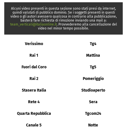
Alcuni video presenti in questa sezione sono stati presi da internet,
quindi valutati di pubblico dominio. Se i soggetti presenti in questi
video o gli autori avessero qualcosa in contrario alla pubblicazione,
basterà fare richiesta di rimozione inviando una mail a:
team_verticali@italiaonline.it
. Provvederemo alla cancellazione del
video nel minor tempo possibile.
Verissimo
Tg4
Rai 1
Mattina
Fuori dal Coro
Tg5
Rai 2
Pomeriggio
Stasera Italia
Studioaperto
Rete 4
Sera
Quarta Repubblica
Tgcom24
Canale 5
Notte