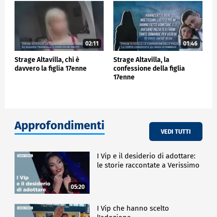
02:11
01:46
Strage Altavilla, chi è
Strage Altavilla, la
davvero la figlia 17enne
confessione della figlia
17enne
Approfondimenti
VEDI TUTTI
I Vip e il desiderio di adottare:
le storie raccontate a Verissimo
05:20
I Vip che hanno scelto