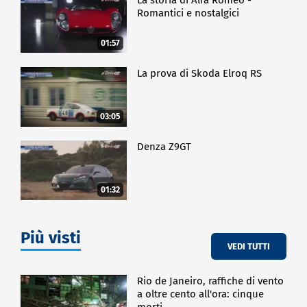
Romantici e nostalgici
01:57
La prova di Skoda Elroq RS
03:05
Denza Z9GT
01:32
Più visti
VEDI TUTTI
Rio de Janeiro, raffiche di vento
a oltre cento all'ora: cinque