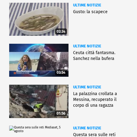
ULTIME NOTIZIE
Gusto: la scapece
02:34
ULTIME NOTIZIE
Ceuta città fantasma.
Sanchez nella bufera
03:54
ULTIME NOTIZIE
La palazzina crollata a
Messina, recuperato il
corpo di una ragazza
01:56
ULTIME NOTIZIE
Questa sera sulle reti