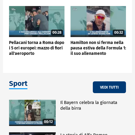
00:28
00:32
Pellacani torna a Roma dopo
Hamilton non si ferma nella
i 5 ori europei: mazzo di fiori
pausa estiva della Formula 1:
all'aeroporto
il suo allenamento
Sport
VEDI TUTTI
Il Bayern celebra la giornata
della birra
00:12
La storia di Alfa Romeo -