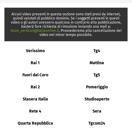
Alcuni video presenti in questa sezione sono stati presi da internet,
quindi valutati di pubblico dominio. Se i soggetti presenti in questi
video o gli autori avessero qualcosa in contrario alla pubblicazione,
basterà fare richiesta di rimozione inviando una mail a:
team_verticali@italiaonline.it
. Provvederemo alla cancellazione del
video nel minor tempo possibile.
Verissimo
Tg4
Rai 1
Mattina
Fuori dal Coro
Tg5
Rai 2
Pomeriggio
Stasera Italia
Studioaperto
Rete 4
Sera
Quarta Repubblica
Tgcom24