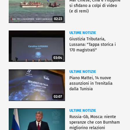
Mar Cinese, Cina e Filippine
si sfidano a colpi di video
(e di remi)
02:23
ULTIME NOTIZIE
Giustizia Tributaria,
Lussana: "Tappa storica i
170 magistrati"
03:04
ULTIME NOTIZIE
Piano Mattei, 14 nuove
assunzioni in Trenitalia
dalla Tunisia
02:07
ULTIME NOTIZIE
Russia-Gb, Mosca: niente
speranze che con Burnham
migliorino relazioni