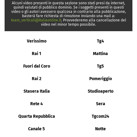
Alcuni video presenti in questa sezione sono stati presi da internet,
quindi valutati di pubblico dominio. Se i soggetti presenti in questi
video o gli autori avessero qualcosa in contrario alla pubblicazione,
basterà fare richiesta di rimozione inviando una mail a:
team_verticali@italiaonline.it
. Provvederemo alla cancellazione del
video nel minor tempo possibile.
Verissimo
Tg4
Rai 1
Mattina
Fuori dal Coro
Tg5
Rai 2
Pomeriggio
Stasera Italia
Studioaperto
Rete 4
Sera
Quarta Repubblica
Tgcom24
Canale 5
Notte