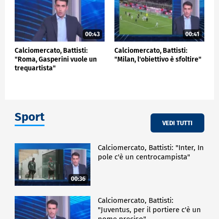
00:43
00:41
Calciomercato, Battisti:
Calciomercato, Battisti:
"Roma, Gasperini vuole un
"Milan, l'obiettivo è sfoltire"
trequartista"
Sport
VEDI TUTTI
Calciomercato, Battisti: "Inter, In
pole c'è un centrocampista"
00:36
Calciomercato, Battisti:
"Juventus, per il portiere c'è un
nome preciso"