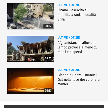
ULTIME NOTIZIE
Libano: l'esercito si
mobilita a sud, n località
Srifa
00:57
ULTIME NOTIZIE
Afghanistan, un'alluvione
lampo provoca almeno 23
morti e dispersi
01:41
ULTIME NOTIZIE
Biennale Danza, Emanuel
Gat nella luce dei corpi e di
Mahler
03:23