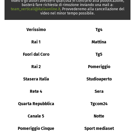
video o gli autori avessero qualcosa in contrario alla pubblicazione,
basterà fare richiesta di rimozione inviando una mail a:
team_verticali@italiaonline.it
. Provvederemo alla cancellazione del
video nel minor tempo possibile.
Verissimo
Tg4
Rai 1
Mattina
Fuori dal Coro
Tg5
Rai 2
Pomeriggio
Stasera Italia
Studioaperto
Rete 4
Sera
Quarta Repubblica
Tgcom24
Canale 5
Notte
Pomeriggio Cinque
Sport mediaset