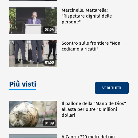
Marcinelle, Mattarella:
"Rispettare dignità delle
persone"
03:04
Scontro sulle frontiere "Non
cediamo a ricatti"
01:50
Più visti
VEDI TUTTI
Il pallone della "Mano de Dios"
all'asta per oltre 10 milioni
dollari
01:09
A Capri i 220 metri del più