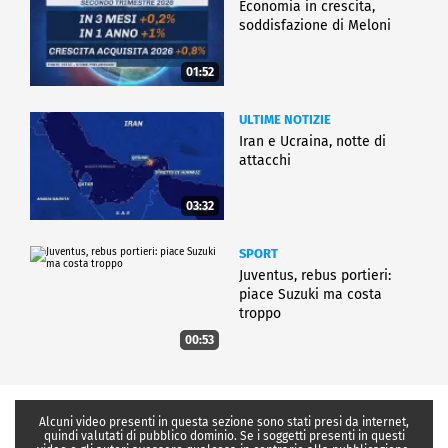
Economia in crescita,
soddisfazione di Meloni
01:52
ULTIME NOTIZIE
Iran e Ucraina, notte di
attacchi
03:32
SPORT
Juventus, rebus portieri:
piace Suzuki ma costa
troppo
00:53
Alcuni video presenti in questa sezione sono stati presi da internet,
quindi valutati di pubblico dominio. Se i soggetti presenti in questi