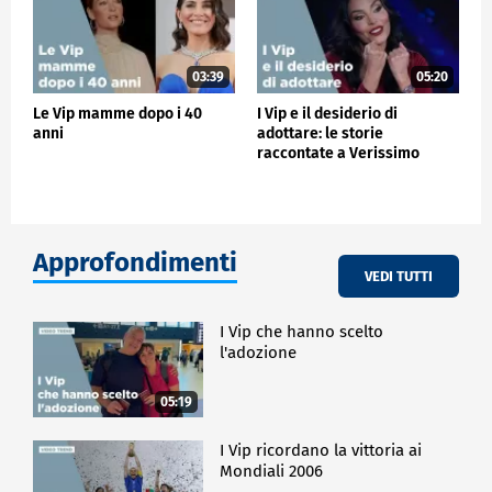
03:39
05:20
Le Vip mamme dopo i 40
I Vip e il desiderio di
anni
adottare: le storie
raccontate a Verissimo
Approfondimenti
VEDI TUTTI
I Vip che hanno scelto
l'adozione
05:19
I Vip ricordano la vittoria ai
Mondiali 2006