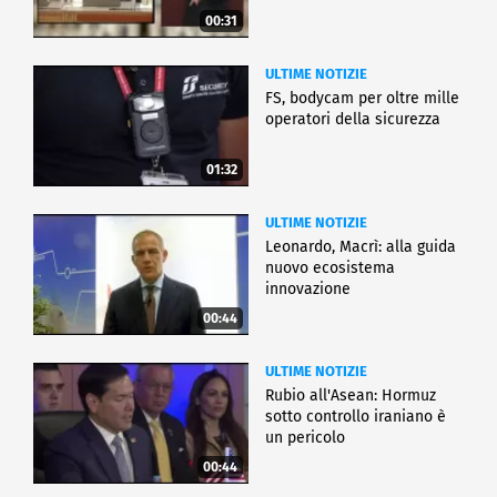
00:31
ULTIME NOTIZIE
FS, bodycam per oltre mille
operatori della sicurezza
01:32
ULTIME NOTIZIE
Leonardo, Macrì: alla guida
nuovo ecosistema
innovazione
00:44
ULTIME NOTIZIE
Rubio all'Asean: Hormuz
sotto controllo iraniano è
un pericolo
00:44