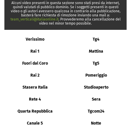
Alcuni video presenti in questa sezione sono stati presi da internet,
quindi valutati di pubblico dominio. Se i soggetti presenti in questi
video o gli autori avessero qualcosa in contrario alla pubblicazione,
basterà fare richiesta di rimozione inviando una mail a:
team_verticali@italiaonline.it
. Provvederemo alla cancellazione del
video nel minor tempo possibile.
Verissimo
Tg4
Rai 1
Mattina
Fuori dal Coro
Tg5
Rai 2
Pomeriggio
Stasera Italia
Studioaperto
Rete 4
Sera
Quarta Repubblica
Tgcom24
Canale 5
Notte