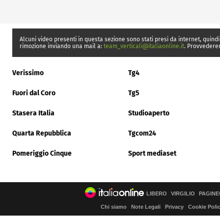
Alcuni video presenti in questa sezione sono stati presi da internet, quindi
rimozione inviando una mail a:
team_verticali@italiaonline.it
. Provvedere
Verissimo
Tg4
Fuori dal Coro
Tg5
Stasera Italia
Studioaperto
Quarta Repubblica
Tgcom24
Pomeriggio Cinque
Sport mediaset
LIBERO
VIRGILIO
PAGINE
Chi siamo
Note Legali
Privacy
Cookie Poli