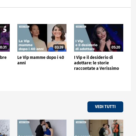
0:31
03:39
05:20
mbre
Le Vip mamme dopo i 40
I Vip e il desiderio di
anni
adottare: le storie
raccontate a Verissimo
VEDI TUTTI