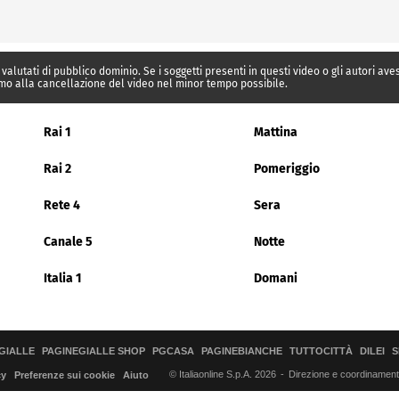
 valutati di pubblico dominio. Se i soggetti presenti in questi video o gli autori av
mo alla cancellazione del video nel minor tempo possibile.
Rai 1
Mattina
Rai 2
Pomeriggio
Rete 4
Sera
Canale 5
Notte
Italia 1
Domani
GIALLE
PAGINEGIALLE SHOP
PGCASA
PAGINEBIANCHE
TUTTOCITTÀ
DILEI
S
© Italiaonline S.p.A. 2026
Direzione e coordinamento 
cy
Preferenze sui cookie
Aiuto