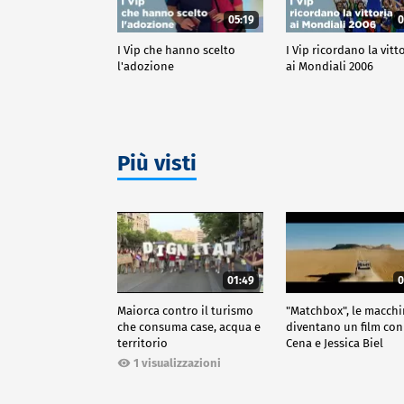
05:19
0
I Vip che hanno scelto
I Vip ricordano la vitt
l'adozione
ai Mondiali 2006
Più visti
01:49
0
Maiorca contro il turismo
"Matchbox", le macch
che consuma case, acqua e
diventano un film con
territorio
Cena e Jessica Biel
1 visualizzazioni