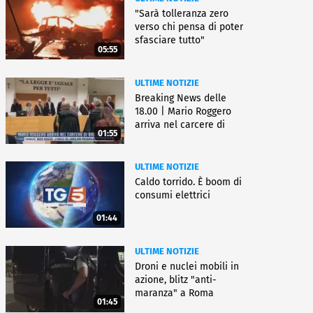
"Sarà tolleranza zero
verso chi pensa di poter
sfasciare tutto"
05:55
ULTIME NOTIZIE
Breaking News delle
18.00 | Mario Roggero
arriva nel carcere di
01:55
Bollate
ULTIME NOTIZIE
Caldo torrido. È boom di
consumi elettrici
01:44
ULTIME NOTIZIE
Droni e nuclei mobili in
azione, blitz "anti-
maranza" a Roma
01:45