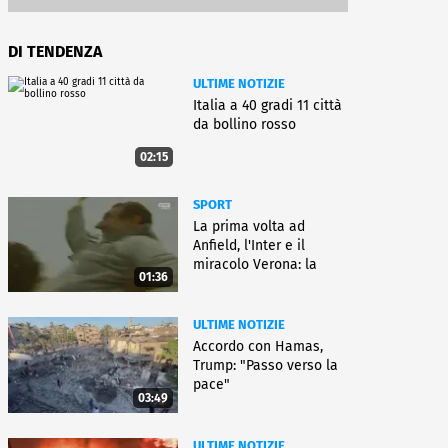
DI TENDENZA
ULTIME NOTIZIE
Italia a 40 gradi 11 città
da bollino rosso
02:15
SPORT
La prima volta ad
Anfield, l'Inter e il
miracolo Verona: la
01:36
carriera di Bagnoli
ULTIME NOTIZIE
Accordo con Hamas,
Trump: "Passo verso la
pace"
03:49
ULTIME NOTIZIE