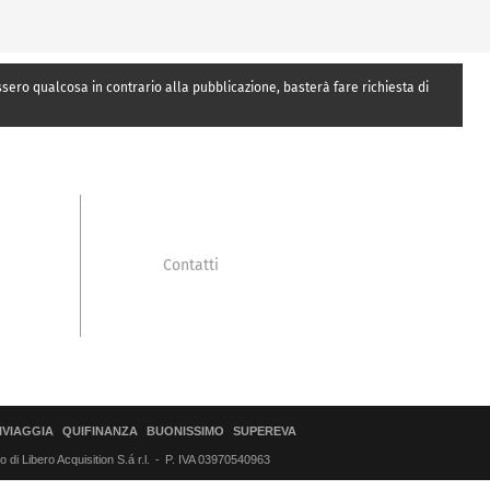
essero qualcosa in contrario alla pubblicazione, basterà fare richiesta di
Contatti
IVIAGGIA
QUIFINANZA
BUONISSIMO
SUPEREVA
di Libero Acquisition S.á r.l.
P. IVA 03970540963