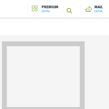
PREMIUM
MAIL
SEARCH
ENTRA
ENTRA
ENTRA