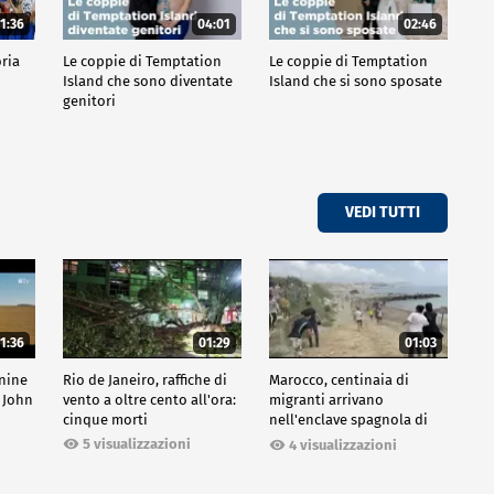
1:36
04:01
02:46
oria
Le coppie di Temptation
Le coppie di Temptation
Island che sono diventate
Island che si sono sposate
genitori
VEDI TUTTI
1:36
01:29
01:03
inine
Rio de Janeiro, raffiche di
Marocco, centinaia di
 John
vento a oltre cento all'ora:
migranti arrivano
cinque morti
nell'enclave spagnola di
Ceuta
5 visualizzazioni
4 visualizzazioni