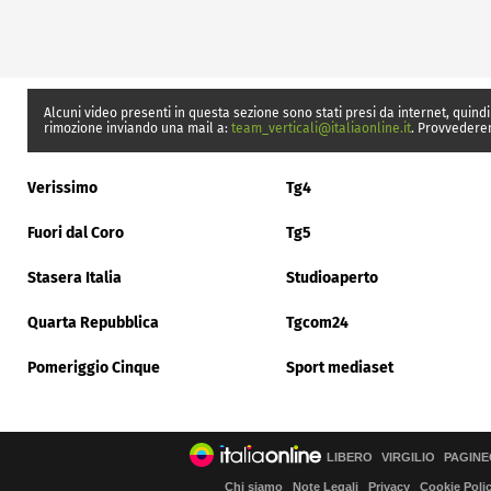
Alcuni video presenti in questa sezione sono stati presi da internet, quindi
rimozione inviando una mail a:
team_verticali@italiaonline.it
. Provvedere
Verissimo
Tg4
Fuori dal Coro
Tg5
Stasera Italia
Studioaperto
Quarta Repubblica
Tgcom24
Pomeriggio Cinque
Sport mediaset
LIBERO
VIRGILIO
PAGINE
Chi siamo
Note Legali
Privacy
Cookie Poli