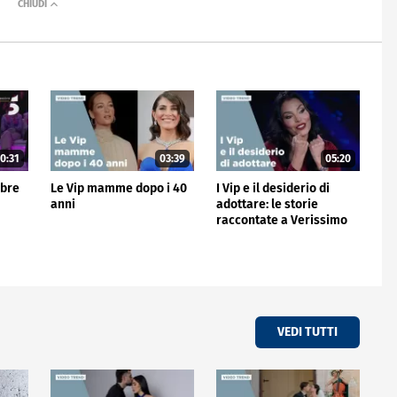
0:31
03:39
05:20
mbre
Le Vip mamme dopo i 40
I Vip e il desiderio di
anni
adottare: le storie
raccontate a Verissimo
VEDI TUTTI