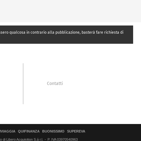
essero qualcosa in contrario alla pubblicazione, basterà fare richiesta di
Contatti
IVIAGGIA
QUIFINANZA
BUONISSIMO
SUPEREVA
di Libero Acquisition S.á r.l.
P. IVA 03970540963