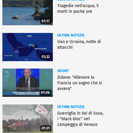
Tragedie nell'acqua, 5
morti in poche ore
01:17
ULTIME NOTIZIE
Iran e Ucraina, notte di
attacchi
03:32
SPORT
Zidane: "Allenare la
Francia un sogno che si
avvera"
01:06
ULTIME NOTIZIE
Guerriglia in Val di Susa,
i "black bloc" nel
campeggio di Venaus
01:31