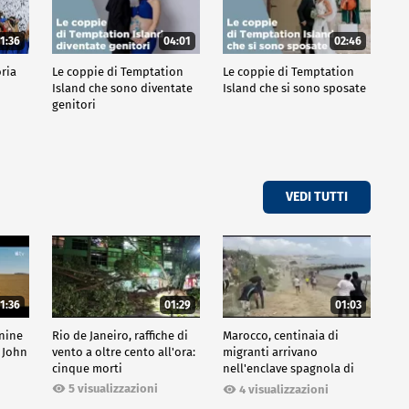
1:36
04:01
02:46
oria
Le coppie di Temptation
Le coppie di Temptation
Island che sono diventate
Island che si sono sposate
genitori
VEDI TUTTI
1:36
01:29
01:03
inine
Rio de Janeiro, raffiche di
Marocco, centinaia di
 John
vento a oltre cento all'ora:
migranti arrivano
cinque morti
nell'enclave spagnola di
Ceuta
5 visualizzazioni
4 visualizzazioni