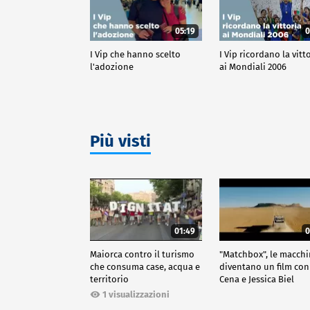
05:19
0
I Vip che hanno scelto
I Vip ricordano la vitt
l'adozione
ai Mondiali 2006
Più visti
01:49
0
Maiorca contro il turismo
"Matchbox", le macch
che consuma case, acqua e
diventano un film con
territorio
Cena e Jessica Biel
1 visualizzazioni