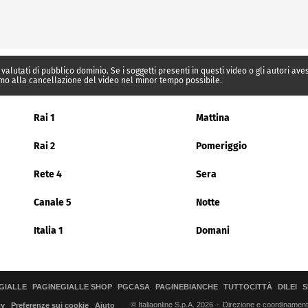
 valutati di pubblico dominio. Se i soggetti presenti in questi video o gli autori av
mo alla cancellazione del video nel minor tempo possibile.
Rai 1
Mattina
Rai 2
Pomeriggio
Rete 4
Sera
Canale 5
Notte
Italia 1
Domani
GIALLE
PAGINEGIALLE SHOP
PGCASA
PAGINEBIANCHE
TUTTOCITTÀ
DILEI
S
© Italiaonline S.p.A. 2026
Direzione e coordinamento 
cy
Preferenze sui cookie
Aiuto