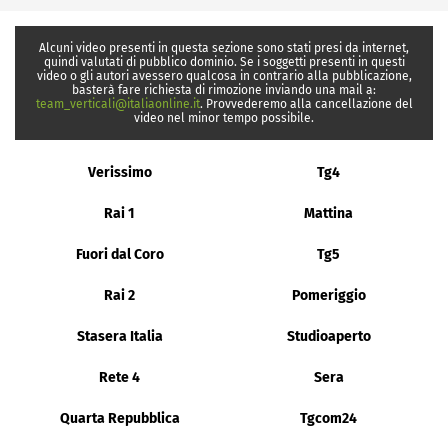
Alcuni video presenti in questa sezione sono stati presi da internet,
quindi valutati di pubblico dominio. Se i soggetti presenti in questi
video o gli autori avessero qualcosa in contrario alla pubblicazione,
basterà fare richiesta di rimozione inviando una mail a:
team_verticali@italiaonline.it
. Provvederemo alla cancellazione del
video nel minor tempo possibile.
Verissimo
Tg4
Rai 1
Mattina
Fuori dal Coro
Tg5
Rai 2
Pomeriggio
Stasera Italia
Studioaperto
Rete 4
Sera
Quarta Repubblica
Tgcom24