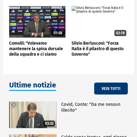
vogliamo ridurre la pressione fiscale sotto il 40%
mentre ora è al 44%. Vogliamo costruire tutte le
infrastrutture necessarie per rendere veramente
moderno il nostro Paese. Ed ora dobbiamo anche
trovare urgentemente una risposta al problema
della siccità per far sì che i nostri campi non restino
01:58
02:18
senza acqua e i rubinetti non restino all'asciutto,
Comolli: "Volevamo
Silvio Berlusconi: "Forza
come purtroppo oggi avviene in alcune nostre città",
mantenere la spina dorsale
Italia è il pilastro di questo
ha sottolineato.
della squadra e ci siamo
Governo"
riusciti"
POLITICA
Ultime notizie
VEDI TUTTI
Covid, Conte: "Da me nessun
illecito"
03:32