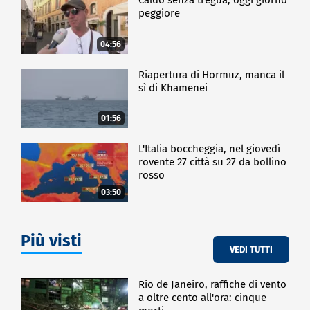
Caldo senza tregua, oggi giorno
peggiore
04:56
Riapertura di Hormuz, manca il
sì di Khamenei
01:56
L'Italia boccheggia, nel giovedì
rovente 27 città su 27 da bollino
rosso
03:50
Più visti
VEDI TUTTI
Rio de Janeiro, raffiche di vento
a oltre cento all'ora: cinque