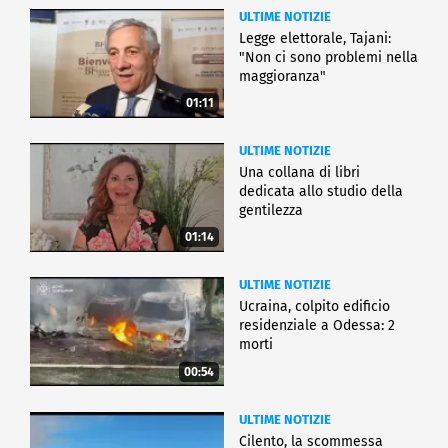
ULTIME NOTIZIE
Legge elettorale, Tajani:
"Non ci sono problemi nella
maggioranza"
01:11
ULTIME NOTIZIE
Una collana di libri
dedicata allo studio della
gentilezza
01:14
ULTIME NOTIZIE
Ucraina, colpito edificio
residenziale a Odessa: 2
morti
00:54
ULTIME NOTIZIE
Cilento, la scommessa