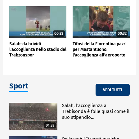
00:33
00:32
Salah: da brividi
Tifosi della Fiorentina pazzi
l'accoglienza nello stadio del
per Mastantuono:
Trabzonspor
l'accoglienza all'aeroporto
Sport
VEDI TUTTI
Salah, l'accoglienza a
Trebisonda è folle quasi come il
suo stipendio…
01:33
Pellacani: "Ci vorrà qualche