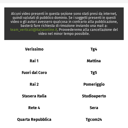
Alcuni video presenti in questa sezione sono stati presi da internet,
quindi valutati di pubblico dominio. Se i soggetti presenti in questi
video o gli autori avessero qualcosa in contrario alla pubblicazione,
basterà fare richiesta di rimozione inviando una mail a:
team_verticali@italiaonline.it
. Provvederemo alla cancellazione del
video nel minor tempo possibile.
Verissimo
Tg4
Rai 1
Mattina
Fuori dal Coro
Tg5
Rai 2
Pomeriggio
Stasera Italia
Studioaperto
Rete 4
Sera
Quarta Repubblica
Tgcom24