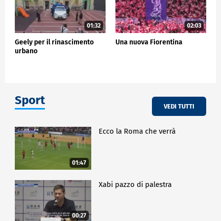
01:32
02:03
Geely per il rinascimento
Una nuova Fiorentina
urbano
Sport
VEDI TUTTI
Ecco la Roma che verrà
01:47
Xabi pazzo di palestra
00:27