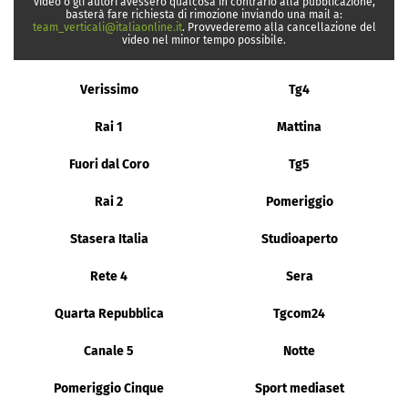
video o gli autori avessero qualcosa in contrario alla pubblicazione,
basterà fare richiesta di rimozione inviando una mail a:
team_verticali@italiaonline.it
. Provvederemo alla cancellazione del
video nel minor tempo possibile.
Verissimo
Tg4
Rai 1
Mattina
Fuori dal Coro
Tg5
Rai 2
Pomeriggio
Stasera Italia
Studioaperto
Rete 4
Sera
Quarta Repubblica
Tgcom24
Canale 5
Notte
Pomeriggio Cinque
Sport mediaset