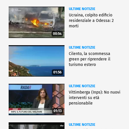
ULTIME NOTIZIE
Ucraina, colpito edificio
residenziale a Odessa: 2
morti
00:54
ULTIME NOTIZIE
Cilento, la scommessa
green per riprendere il
turismo estero
01:56
ULTIME NOTIZIE
Vittimberga (Inps): No nuovi
interventi su età
pensionabile
01:13
ULTIME NOTIZIE