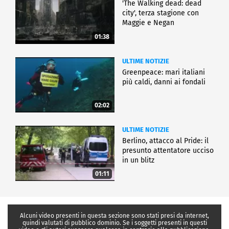
'The Walking dead: dead
city', terza stagione con
Maggie e Negan
01:38
ULTIME NOTIZIE
Greenpeace: mari italiani
più caldi, danni ai fondali
02:02
ULTIME NOTIZIE
Berlino, attacco al Pride: il
presunto attentatore ucciso
in un blitz
01:11
Alcuni video presenti in questa sezione sono stati presi da internet,
quindi valutati di pubblico dominio. Se i soggetti presenti in questi