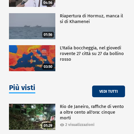
04:56
Riapertura di Hormuz, manca il
sì di Khamenei
01:56
L'Italia boccheggia, nel giovedì
rovente 27 città su 27 da bollino
rosso
03:50
Più visti
VEDI TUTTI
Rio de Janeiro, raffiche di vento
a oltre cento all'ora: cinque
morti
2 visualizzazioni
01:29