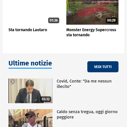
ECONOMIA
01:36
00:29
Sta tornando Lautaro
Monster Energy Supercross
sta tornando
Ultime notizie
VEDI TUTTI
Covid, Conte: "Da me nessun
illecito"
03:32
Caldo senza tregua, oggi giorno
peggiore