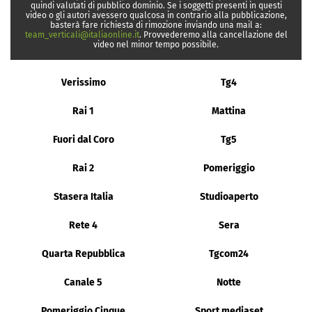
quindi valutati di pubblico dominio. Se i soggetti presenti in questi
video o gli autori avessero qualcosa in contrario alla pubblicazione,
basterà fare richiesta di rimozione inviando una mail a:
team_verticali@italiaonline.it
. Provvederemo alla cancellazione del
video nel minor tempo possibile.
Verissimo
Tg4
Rai 1
Mattina
Fuori dal Coro
Tg5
Rai 2
Pomeriggio
Stasera Italia
Studioaperto
Rete 4
Sera
Quarta Repubblica
Tgcom24
Canale 5
Notte
Pomeriggio Cinque
Sport mediaset