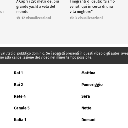
A Capri i 220 metri del più
I migranti di Ceuta: "Siamo
grande yacht a vela del
venuti qui in cerca di una
 di
mondo
vita migliore"
12 visualizzazioni
3 visualizzazioni
 valutati di pubblico dominio. Se i soggetti presenti in questi video o gli autori av
mo alla cancellazione del video nel minor tempo possibile.
Rai 1
Mattina
Rai 2
Pomeriggio
Rete 4
Sera
Canale 5
Notte
Italia 1
Domani