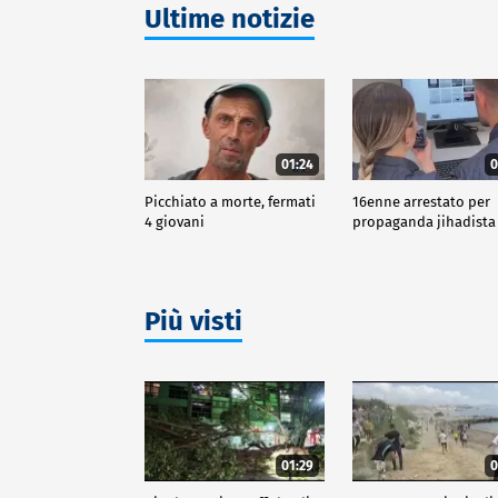
Ultime notizie
01:24
0
Picchiato a morte, fermati
16enne arrestato per
4 giovani
propaganda jihadista
Più visti
01:29
0