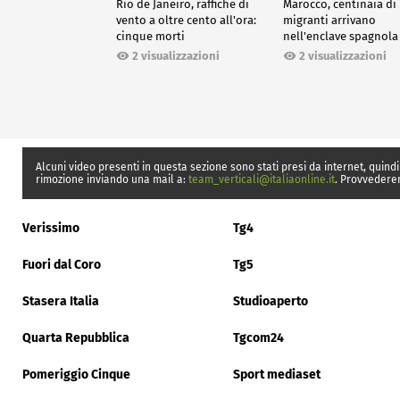
Rio de Janeiro, raffiche di
Marocco, centinaia di
vento a oltre cento all'ora:
migranti arrivano
cinque morti
nell'enclave spagnola
Ceuta
2 visualizzazioni
2 visualizzazioni
Alcuni video presenti in questa sezione sono stati presi da internet, quindi
rimozione inviando una mail a:
team_verticali@italiaonline.it
. Provvedere
Verissimo
Tg4
Fuori dal Coro
Tg5
Stasera Italia
Studioaperto
Quarta Repubblica
Tgcom24
Pomeriggio Cinque
Sport mediaset