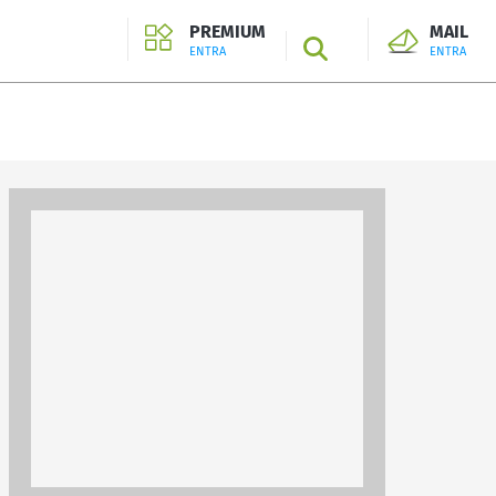
PREMIUM
MAIL
SEARCH
ENTRA
ENTRA
ENTRA