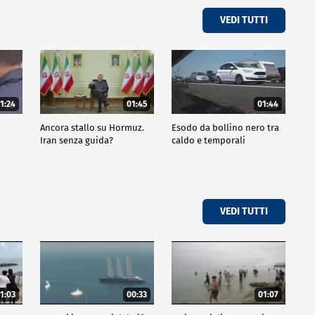
VEDI TUTTI
1:24
01:45
01:44
Ancora stallo su Hormuz.
Esodo da bollino nero tra
Iran senza guida?
caldo e temporali
VEDI TUTTI
1:03
00:33
01:07