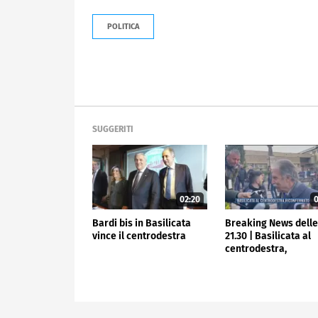
POLITICA
SUGGERITI
02:20
0
Bardi bis in Basilicata
Breaking News dell
vince il centrodestra
21.30 | Basilicata al
centrodestra,
riconfermato Bardi