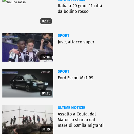
Italia a 40 gradi 11 città
da bollino rosso
02:15
SPORT
Juve, attacco super
02:16
SPORT
Ford Escort Mk1 RS
01:15
ULTIME NOTIZIE
Assalto a Ceuta, dal
Marocco sbarco dal
mare di 60mila migranti
01:29