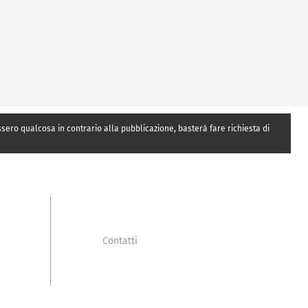
essero qualcosa in contrario alla pubblicazione, basterà fare richiesta di
Contatti