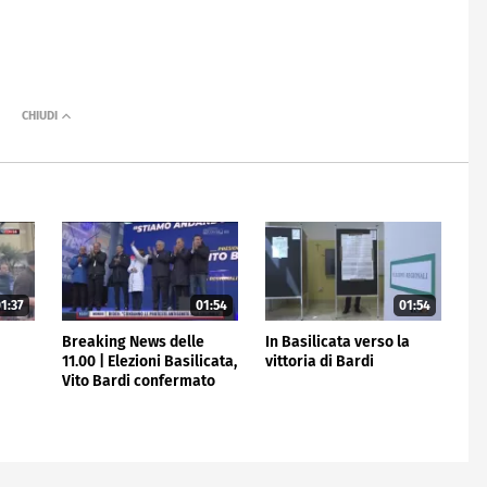
1:37
01:54
01:54
e
Breaking News delle
In Basilicata verso la
11.00 | Elezioni Basilicata,
vittoria di Bardi
Vito Bardi confermato
governatore