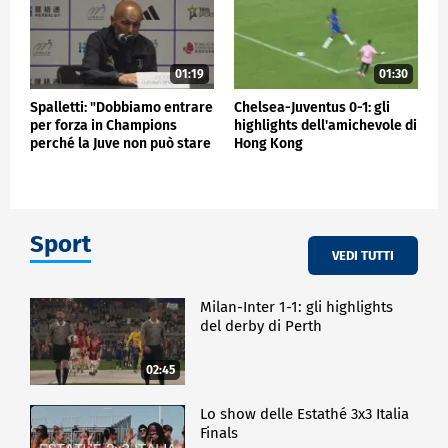
01:19
01:30
Spalletti: "Dobbiamo entrare
Chelsea-Juventus 0-1: gli
per forza in Champions
highlights dell'amichevole di
perché la Juve non può stare
Hong Kong
fuori"
Sport
VEDI TUTTI
Milan-Inter 1-1: gli highlights
del derby di Perth
02:45
Lo show delle Estathé 3x3 Italia
Finals