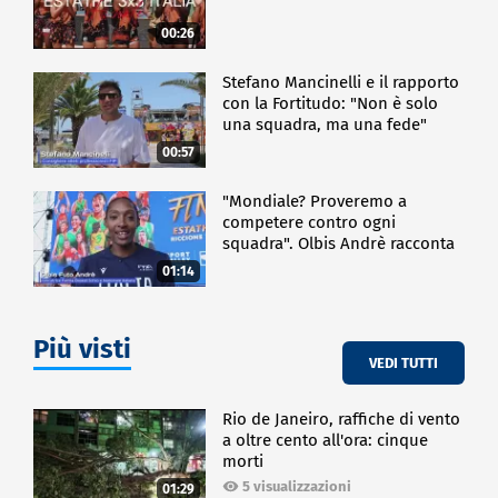
00:26
Stefano Mancinelli e il rapporto
con la Fortitudo: "Non è solo
una squadra, ma una fede"
00:57
"Mondiale? Proveremo a
competere contro ogni
squadra". Olbis Andrè racconta
il percorso di avvicinamento ai
01:14
prossimi mondiali in Germania.
Più visti
VEDI TUTTI
Rio de Janeiro, raffiche di vento
a oltre cento all'ora: cinque
morti
5 visualizzazioni
01:29