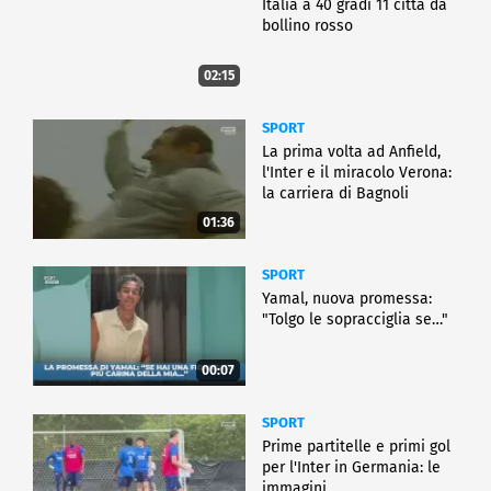
Italia a 40 gradi 11 città da
bollino rosso
02:15
SPORT
La prima volta ad Anfield,
l'Inter e il miracolo Verona:
la carriera di Bagnoli
01:36
SPORT
Yamal, nuova promessa:
"Tolgo le sopracciglia se…"
00:07
SPORT
Prime partitelle e primi gol
per l'Inter in Germania: le
immagini