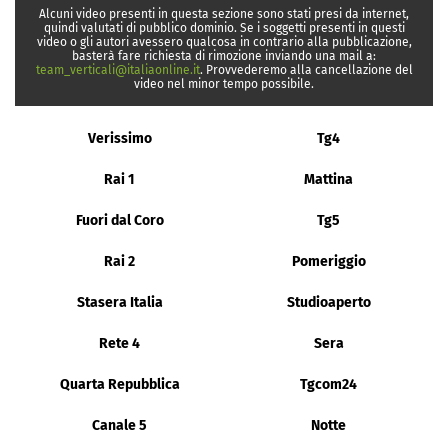
Alcuni video presenti in questa sezione sono stati presi da internet,
quindi valutati di pubblico dominio. Se i soggetti presenti in questi
video o gli autori avessero qualcosa in contrario alla pubblicazione,
basterà fare richiesta di rimozione inviando una mail a:
team_verticali@italiaonline.it
. Provvederemo alla cancellazione del
video nel minor tempo possibile.
Verissimo
Tg4
Rai 1
Mattina
Fuori dal Coro
Tg5
Rai 2
Pomeriggio
Stasera Italia
Studioaperto
Rete 4
Sera
Quarta Repubblica
Tgcom24
Canale 5
Notte