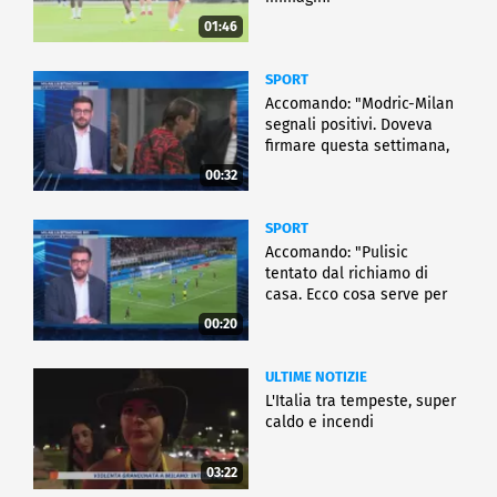
01:46
SPORT
Accomando: "Modric-Milan
segnali positivi. Doveva
firmare questa settimana,
ma..."
00:32
SPORT
Accomando: "Pulisic
tentato dal richiamo di
casa. Ecco cosa serve per
partire"
00:20
ULTIME NOTIZIE
L'Italia tra tempeste, super
caldo e incendi
03:22