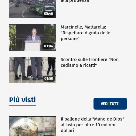
alla prudenza
05:46
Marcinelle, Mattarella:
"Rispettare dignità delle
persone"
03:04
Scontro sulle frontiere "Non
cediamo a ricatti"
01:50
Più visti
VEDI TUTTI
Il pallone della "Mano de Dios"
all'asta per oltre 10 milioni
dollari