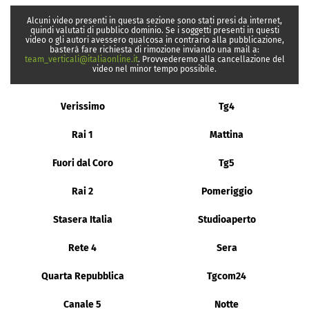
Alcuni video presenti in questa sezione sono stati presi da internet,
quindi valutati di pubblico dominio. Se i soggetti presenti in questi
video o gli autori avessero qualcosa in contrario alla pubblicazione,
basterà fare richiesta di rimozione inviando una mail a:
team_verticali@italiaonline.it
. Provvederemo alla cancellazione del
video nel minor tempo possibile.
Verissimo
Tg4
Rai 1
Mattina
Fuori dal Coro
Tg5
Rai 2
Pomeriggio
Stasera Italia
Studioaperto
Rete 4
Sera
Quarta Repubblica
Tgcom24
Canale 5
Notte