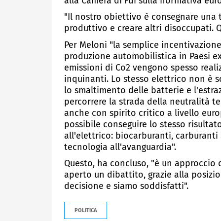
alla Camera di Fdi sulla normativa eur
"Il nostro obiettivo è consegnare una t
produttivo e creare altri disoccupati. 
Per Meloni "la semplice incentivazione a
produzione automobilistica in Paesi ex
emissioni di Co2 vengono spesso reali
inquinanti. Lo stesso elettrico non è 
lo smaltimento delle batterie e l'estra
percorrere la strada della neutralità 
anche con spirito critico a livello eur
possibile conseguire lo stesso risulta
all'elettrico: biocarburanti, carburanti 
tecnologia all'avanguardia".
Questo, ha concluso, "è un approccio d
aperto un dibattito, grazie alla posizi
decisione e siamo soddisfatti".
POLITICA