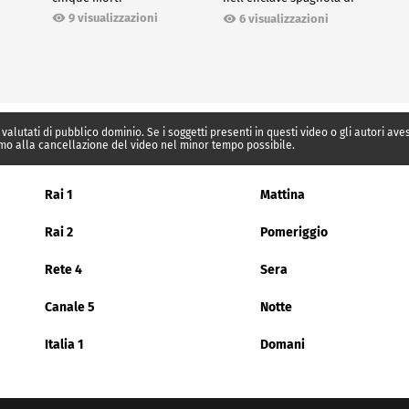
Ceuta
9 visualizzazioni
6 visualizzazioni
 valutati di pubblico dominio. Se i soggetti presenti in questi video o gli autori av
mo alla cancellazione del video nel minor tempo possibile.
Rai 1
Mattina
Rai 2
Pomeriggio
Rete 4
Sera
Canale 5
Notte
Italia 1
Domani