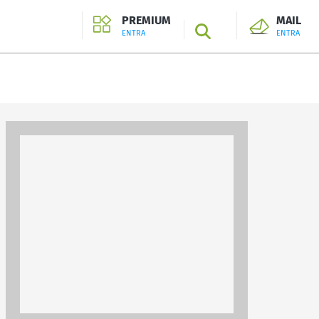
PREMIUM
MAIL
SEARCH
ENTRA
ENTRA
ENTRA