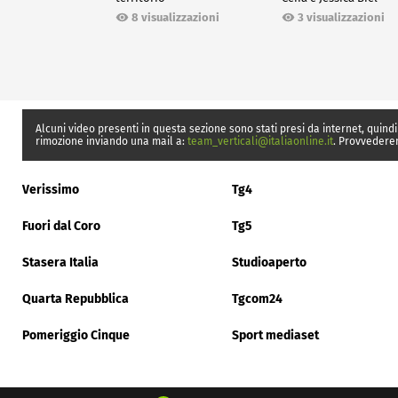
8 visualizzazioni
3 visualizzazioni
Alcuni video presenti in questa sezione sono stati presi da internet, quindi
rimozione inviando una mail a:
team_verticali@italiaonline.it
. Provvedere
Verissimo
Tg4
Fuori dal Coro
Tg5
Stasera Italia
Studioaperto
Quarta Repubblica
Tgcom24
Pomeriggio Cinque
Sport mediaset