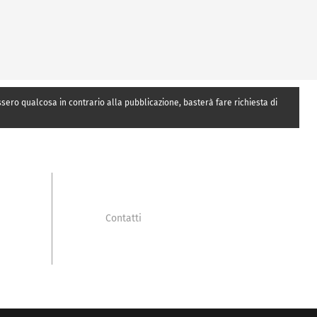
essero qualcosa in contrario alla pubblicazione, basterà fare richiesta di
Contatti