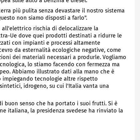
opea sulle auto a benzina e diesel.
erra più pulita senza devastare il nostro sistema
Questo non siamo disposti a farlo".
ll'elettrico rischia di delocalizzare la
tra-Ue dove quei prodotti destinati a ridurre le
zzati con impianti e processi altamente
scevro da esternalità ecologiche negative, come
zioni dei materiali necessari a produrle. Vogliamo
tecnologica, lo stiamo facendo con fermezza ma
opeo. Abbiamo illustrato dati alla mano che è
to impiegando tecnologie altre rispetto
sintetici, idrogeno, su cui l'Italia vanta una
i buon senso che ha portato i suoi frutti. Si è
one italiana, la presidenza svedese ha rinviato la