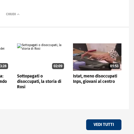
3:28
02:09
01:53
a:
Sottopagati o
Istat, meno disoccupati
ondo
disoccupati, la storia di
Inps, giovani al centro
Rosi
VEDI TUTTI