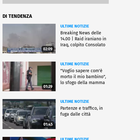
DI TENDENZA
ULTIME NOTIZIE
Breaking News delle
14.00 | Raid iraniano in
Iraq, colpito Consolato
02:09
Usa
ULTIME NOTIZIE
"Voglio sapere com'è
morto il mio bambino",
lo sfogo della mamma
01:29
ULTIME NOTIZIE
Partenze e traffico, in
fuga dalle città
01:45
ULTIME NOTIZIE