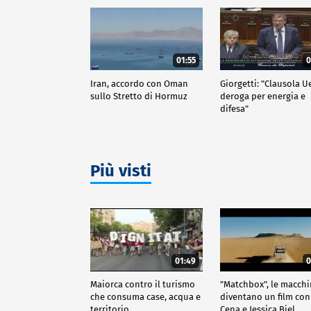
01:55
0
Iran, accordo con Oman
Giorgetti: "Clausola U
sullo Stretto di Hormuz
deroga per energia e
difesa"
Più visti
01:49
0
Maiorca contro il turismo
"Matchbox", le macch
che consuma case, acqua e
diventano un film con
territorio
Cena e Jessica Biel