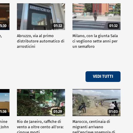
5:30
01:32
01:32
e,
Abruzzo, via al primo
Milano, con la giunta Sala
distributore automatico di
ci vogliono sette anni per
arrosticini
un semaforo
VEDI TUTTI
1:36
01:29
01:03
inine
Rio de Janeiro, raffiche di
Marocco, centinaia di
 John
vento a oltre cento all'ora:
migranti arrivano
cinque morti
nell'enclave spagnola di