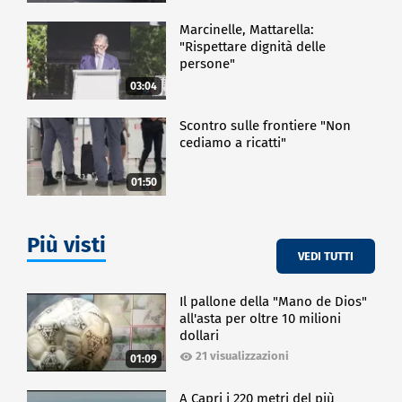
Marcinelle, Mattarella:
"Rispettare dignità delle
persone"
03:04
Scontro sulle frontiere "Non
cediamo a ricatti"
01:50
Più visti
VEDI TUTTI
Il pallone della "Mano de Dios"
all'asta per oltre 10 milioni
dollari
21 visualizzazioni
01:09
A Capri i 220 metri del più