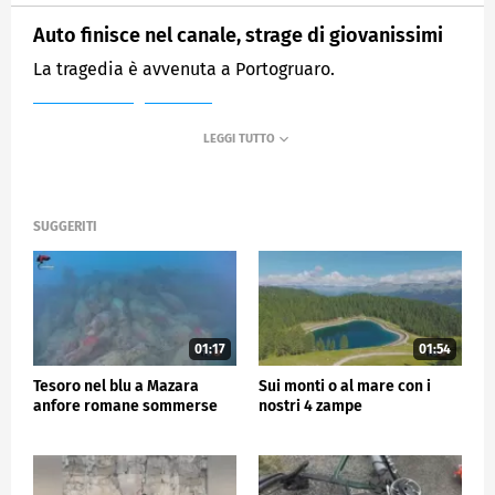
Auto finisce nel canale, strage di giovanissimi
La tragedia è avvenuta a Portogruaro.
MEDIASET
TG5
SUGGERITI
01:17
01:54
Tesoro nel blu a Mazara
Sui monti o al mare con i
anfore romane sommerse
nostri 4 zampe