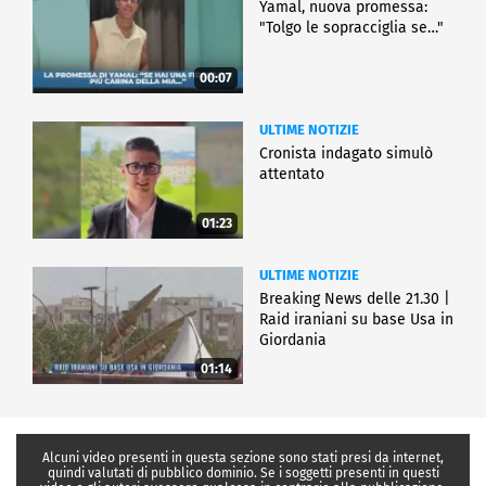
Yamal, nuova promessa:
"Tolgo le sopracciglia se…"
00:07
ULTIME NOTIZIE
Cronista indagato simulò
attentato
01:23
ULTIME NOTIZIE
Breaking News delle 21.30 |
Raid iraniani su base Usa in
Giordania
01:14
Alcuni video presenti in questa sezione sono stati presi da internet,
quindi valutati di pubblico dominio. Se i soggetti presenti in questi