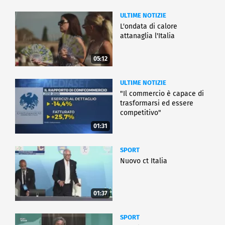
ULTIME NOTIZIE
L'ondata di calore
attanaglia l'Italia
05:12
ULTIME NOTIZIE
"Il commercio è capace di
trasformarsi ed essere
competitivo"
01:31
SPORT
Nuovo ct Italia
01:37
SPORT