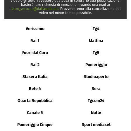
video o gli autori avessero qualcosa in contrario alla pubblicazione,
basterà fare richiesta di rimozione inviando una mail a:
team_verticali@italiaonline.it
. Provvederemo alla cancellazione del
video nel minor tempo possibile.
Verissimo
Tg4
Rai 1
Mattina
Fuori dal Coro
Tg5
Rai 2
Pomeriggio
Stasera Italia
Studioaperto
Rete 4
Sera
Quarta Repubblica
Tgcom24
Canale 5
Notte
Pomeriggio Cinque
Sport mediaset