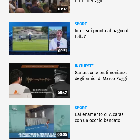
tutti i dettagli"
01:37
SPORT
Inter, sei pronta al bagno di
folla?
00:51
INCHIESTE
Garlasco: le testimonianze
degli amici di Marco Poggi
05:47
SPORT
L'allenamento di Alcaraz
con un occhio bendato
00:05