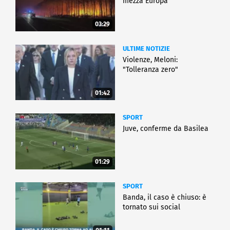
mezza Europa
03:29
ULTIME NOTIZIE
Violenze, Meloni:
"Tolleranza zero"
01:42
SPORT
Juve, conferme da Basilea
01:29
SPORT
Banda, il caso è chiuso: è
tornato sui social