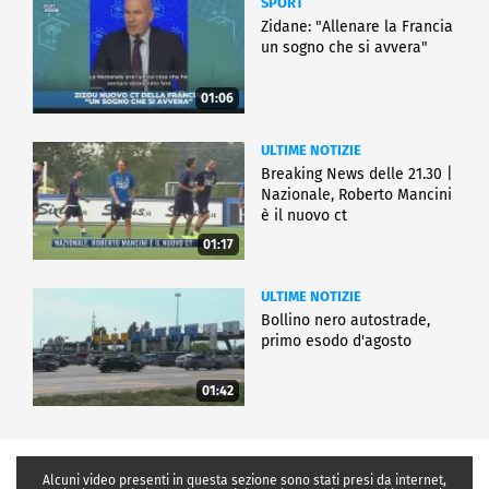
SPORT
Zidane: "Allenare la Francia
un sogno che si avvera"
01:06
ULTIME NOTIZIE
Breaking News delle 21.30 |
Nazionale, Roberto Mancini
è il nuovo ct
01:17
ULTIME NOTIZIE
Bollino nero autostrade,
primo esodo d'agosto
01:42
Alcuni video presenti in questa sezione sono stati presi da internet,