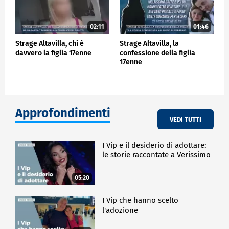
02:11
01:46
Strage Altavilla, chi è
Strage Altavilla, la
davvero la figlia 17enne
confessione della figlia
17enne
Approfondimenti
VEDI TUTTI
I Vip e il desiderio di adottare:
le storie raccontate a Verissimo
05:20
I Vip che hanno scelto
l'adozione