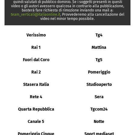
quindi valutati di pubblico dominio. Se i soggetti presenti in questi
video o gli autori avessero qualcosa in contrario alla pubblicazione,
basterà fare richiesta di rimozione inviando una mail a:
team_verticali@italiaonline.it
. Provvederemo alla cancellazione del
video nel minor tempo possibile.
Verissimo
Tg4
Rai 1
Mattina
Fuori dal Coro
Tg5
Rai 2
Pomeriggio
Stasera Italia
Studioaperto
Rete 4
Sera
Quarta Repubblica
Tgcom24
Canale 5
Notte
Pomeriggio Cinque
Sport mediaset