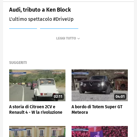
Audi, tributo a Ken Block
L'ultimo spettacolo #DriveUp
MEDIASET
SPORTMEDIASET
SUGGERITI
02:11
04:01
A storia di Citroen 2CV e
A bordo di Totem Super GT
Renault 4 - W la rivoluzione
Meteora