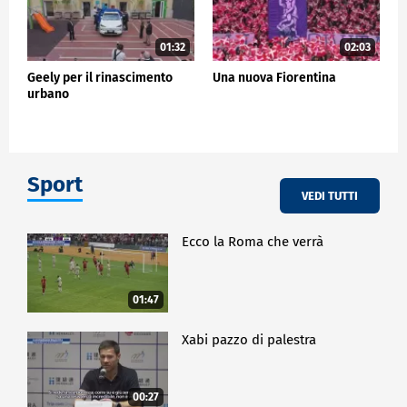
01:32
02:03
Geely per il rinascimento
Una nuova Fiorentina
urbano
Sport
VEDI TUTTI
Ecco la Roma che verrà
01:47
Xabi pazzo di palestra
00:27