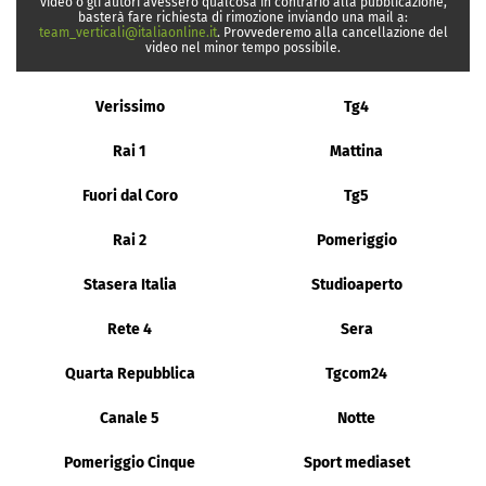
video o gli autori avessero qualcosa in contrario alla pubblicazione,
basterà fare richiesta di rimozione inviando una mail a:
team_verticali@italiaonline.it
. Provvederemo alla cancellazione del
video nel minor tempo possibile.
Verissimo
Tg4
Rai 1
Mattina
Fuori dal Coro
Tg5
Rai 2
Pomeriggio
Stasera Italia
Studioaperto
Rete 4
Sera
Quarta Repubblica
Tgcom24
Canale 5
Notte
Pomeriggio Cinque
Sport mediaset