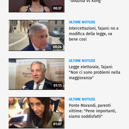
"Godzilla vs Kong"
00:37
ULTIME NOTIZIE
Intercettazioni, Tajani: no a
modifica della legge, va
bene così
00:24
ULTIME NOTIZIE
Legge elettorale, Tajani:
"Non ci sono problemi nella
maggioranza"
01:11
ULTIME NOTIZIE
Ponte Morandi, parenti
vittime: "Pene importanti,
siamo soddisfatti"
01:07