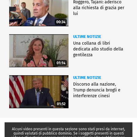
Roggero, Tajani: aderisco
alla richiesta di grazia per
lui
00:34
ULTIME NOTIZIE
Una collana di libri
dedicata allo studio della
gentilezza
01:14
ULTIME NOTIZIE
Discorso alla nazione,
Trump denuncia brogli e
interferenze cinesi
01:52
Alcuni video presenti in questa sezione sono stati presi da internet,
quindi valutati di pubblico dominio. Se i soggetti presenti in questi