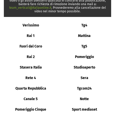
video o gli autori avessero qualcosa in contrario alla pubblicazione,
basterà fare richiesta di rimozione inviando una mail a:
team_verticali@italiaonline.it
. Provvederemo alla cancellazione del
video nel minor tempo possibile.
Verissimo
Tg4
Rai 1
Mattina
Fuori dal Coro
Tg5
Rai 2
Pomeriggio
Stasera Italia
Studioaperto
Rete 4
Sera
Quarta Repubblica
Tgcom24
Canale 5
Notte
Pomeriggio Cinque
Sport mediaset