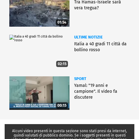
Tra Hamas-Israele sarà
vera tregua?
01:54
ULTIME NOTIZIE
Italia a 40 gradi 11 città da
bollino rosso
02:15
SPORT
Yamal: "19 anni e
campione". Il video fa
discutere
00:15
Alcuni video presenti in questa sezione sono stati presi da internet,
quindi valutati di pubblico dominio. Se i soggetti presenti in questi