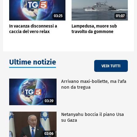
03:25
01:07
In vacanza disconnessi a
Lampedusa, muore sub
caccia del vero relax
travolto da gommone
Ultime notizie
VEDI TUTTI
Arrivano maxi-bollette, ma l'afa
non da tregua
03:39
Netanyahu boccia il piano Usa
su Gaza
02:06