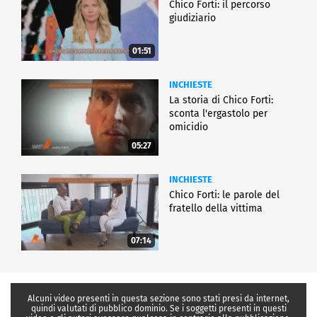
Chico Forti: il percorso
giudiziario
01:51
INCHIESTE
La storia di Chico Forti:
sconta l'ergastolo per
omicidio
05:27
INCHIESTE
Chico Forti: le parole del
fratello della vittima
07:14
Alcuni video presenti in questa sezione sono stati presi da internet,
quindi valutati di pubblico dominio. Se i soggetti presenti in questi