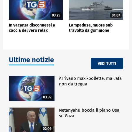
03:25
01:07
In vacanza disconnessi a
Lampedusa, muore sub
caccia del vero relax
travolto da gommone
Ultime notizie
VEDI TUTTI
Arrivano maxi-bollette, ma l'afa
non da tregua
03:39
Netanyahu boccia il piano Usa
su Gaza
02:06