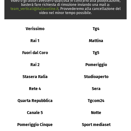
video o gli autori avessero qualcosa in contrario alla pubblicazione,
basterà fare richiesta di rimozione inviando una mail a:
team_verticali@italiaonline.it
. Provvederemo alla cancellazione del
video nel minor tempo possibile.
Verissimo
Tg4
Rai 1
Mattina
Fuori dal Coro
Tg5
Rai 2
Pomeriggio
Stasera Italia
Studioaperto
Rete 4
Sera
Quarta Repubblica
Tgcom24
Canale 5
Notte
Pomeriggio Cinque
Sport mediaset