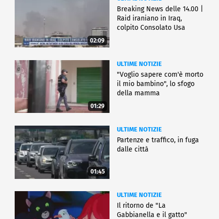
Breaking News delle 14.00 |
Raid iraniano in Iraq,
colpito Consolato Usa
02:09
ULTIME NOTIZIE
"Voglio sapere com'è morto
il mio bambino", lo sfogo
della mamma
01:29
ULTIME NOTIZIE
Partenze e traffico, in fuga
dalle città
01:45
ULTIME NOTIZIE
Il ritorno de "La
Gabbianella e il gatto"