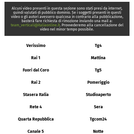
Alcuni video presenti in questa sezione sono stati presi da internet,
quindi valutati di pubblico dominio. Se i soggetti presenti in questi
video o gli autori avessero qualcosa in contrario alla pubblicazione,
basterà fare richiesta di rimozione inviando una mail a:
team_verticali@italiaonline.it
. Provvederemo alla cancellazione del
video nel minor tempo possibile.
Verissimo
Tg4
Rai 1
Mattina
Fuori dal Coro
Tg5
Rai 2
Pomeriggio
Stasera Italia
Studioaperto
Rete 4
Sera
Quarta Repubblica
Tgcom24
Canale 5
Notte