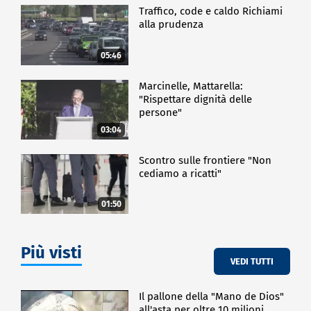
Traffico, code e caldo Richiami
alla prudenza
05:46
Marcinelle, Mattarella:
"Rispettare dignità delle
persone"
03:04
Scontro sulle frontiere "Non
cediamo a ricatti"
01:50
Più visti
VEDI TUTTI
Il pallone della "Mano de Dios"
all'asta per oltre 10 milioni