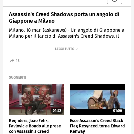
Assassin's Creed Shadows porta un angolo di
Giappone a Milano
Milano, 18 mar. (askanews) - Un angolo di Giappone a
Milano per il lancio di Assassin's Creed Shadows, il
nuovo capitolo della saga Ubisoft in uscita in tutto il
mondo il 20 marzo.
Per celebrare il 14esimo titolo del franchise,
13
ambientato nel Paese del Sol Levante, è andata in
scena una cerimonia del tè eseguita da una maestra
del tè della scuola "Omotesenke", di Milano. Un'arte
SUGGERITI
nata proprio nel periodo Sengoku, il Giappone
feudale in cui si muovono i protagonisti del
videogame, un samurai (Yasuke) e una assassina
(Naoe).
Come i precedenti capitoli, il gioco punta sul grande
01:52
01:06
realismo dell'ambientazione e su una accurata
ricostruzione storica, per cui ci si è avvalsi della
Reijnders, Joao Felix,
Esce Assassin's Creed Black
collaborazione di professori giapponesi e non solo e
Pavlovic e Bondo alle prese
Flag Resynced, torna Edward
ha permesso di far rivivere quel periodo
con Assassin's Creed
Kenway