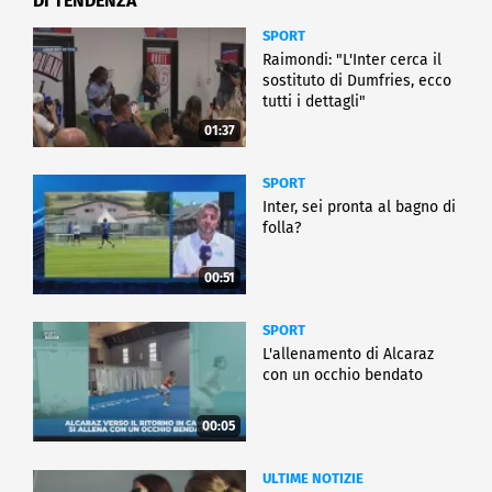
DI TENDENZA
SPORT
Raimondi: "L'Inter cerca il
sostituto di Dumfries, ecco
tutti i dettagli"
01:37
SPORT
Inter, sei pronta al bagno di
folla?
00:51
SPORT
L'allenamento di Alcaraz
con un occhio bendato
00:05
ULTIME NOTIZIE