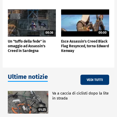
riproducendone lo stile di vita, le ambientazioni e
Shadows
personaggi storici, come Oda Nobunaga, figura
centrale dell'epoca.
Non poteva mancare l'arte dello shodo, la calligrafia
che diventa un'opera e un rito, e l'arte della spada,
con la katana grande protagonista, simbolo dei
00:36
00:00
combattimenti e dei guerrieri dell'epoca e fra le
armi che i giocatori hanno a disposizione per
Un "tuffo della fede" in
Esce Assassin's Creed Black
omaggio ad Assassin's
Flag Resynced, torna Edward
immergersi nell'atmosfera del Giappone del 16esimo
Creed in Sardegna
Kenway
secolo.
Ultime notizie
VEDI TUTTI
Va a caccia di ciclisti dopo la lite
in strada
01:25