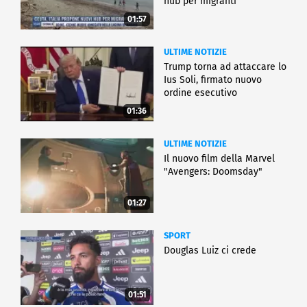
hub per migranti
01:57
ULTIME NOTIZIE
Trump torna ad attaccare lo
Ius Soli, firmato nuovo
ordine esecutivo
01:36
ULTIME NOTIZIE
Il nuovo film della Marvel
"Avengers: Doomsday"
01:27
SPORT
Douglas Luiz ci crede
01:51