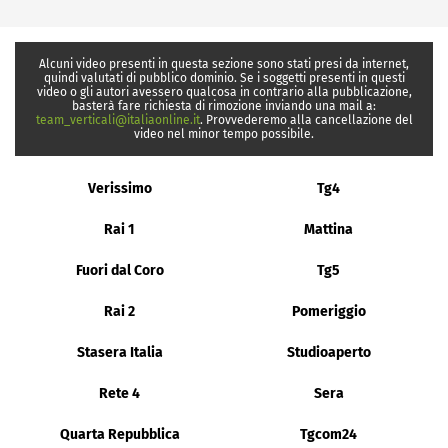
Alcuni video presenti in questa sezione sono stati presi da internet,
quindi valutati di pubblico dominio. Se i soggetti presenti in questi
video o gli autori avessero qualcosa in contrario alla pubblicazione,
basterà fare richiesta di rimozione inviando una mail a:
team_verticali@italiaonline.it
. Provvederemo alla cancellazione del
video nel minor tempo possibile.
Verissimo
Tg4
Rai 1
Mattina
Fuori dal Coro
Tg5
Rai 2
Pomeriggio
Stasera Italia
Studioaperto
Rete 4
Sera
Quarta Repubblica
Tgcom24