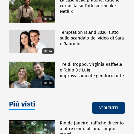
La casa nella prateria, tutte le
curiosità sull'atteso remake
Netflix
01:30
Temptation Island 2026, tutto
sullo scandalo dei video di Sara
e Gabriele
01:24
Tre di troppo, Virginia Raffaele
e Fabio De Luigi
improvvisamente genitori: tutte
le curiosità sulla commedia
01:30
Più visti
VEDI TUTTI
Rio de Janeiro, raffiche di vento
a oltre cento all'ora: cinque