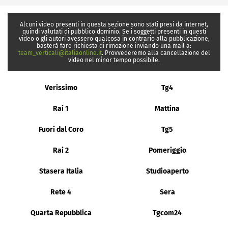
Alcuni video presenti in questa sezione sono stati presi da internet,
quindi valutati di pubblico dominio. Se i soggetti presenti in questi
video o gli autori avessero qualcosa in contrario alla pubblicazione,
basterà fare richiesta di rimozione inviando una mail a:
team_verticali@italiaonline.it
. Provvederemo alla cancellazione del
video nel minor tempo possibile.
Verissimo
Tg4
Rai 1
Mattina
Fuori dal Coro
Tg5
Rai 2
Pomeriggio
Stasera Italia
Studioaperto
Rete 4
Sera
Quarta Repubblica
Tgcom24