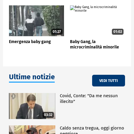
01:27
01:02
Emergenza baby gang
Baby Gang, la
microcriminalità minorile
Ultime notizie
VEDI TUTTI
Covid, Conte: "Da me nessun
illecito"
03:32
Caldo senza tregua, oggi giorno
peggiore