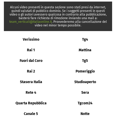
Alcuni video presenti in questa sezione sono stati presi da internet,
quindi valutati di pubblico dominio. Se i soggetti presenti in questi
video o gli autori avessero qualcosa in contrario alla pubblicazione,
basterà fare richiesta di rimozione inviando una mail a:
team_verticali@italiaonline.it
. Provvederemo alla cancellazione del
video nel minor tempo possibile.
Verissimo
Tg4
Rai 1
Mattina
Fuori dal Coro
Tg5
Rai 2
Pomeriggio
Stasera Italia
Studioaperto
Rete 4
Sera
Quarta Repubblica
Tgcom24
Canale 5
Notte