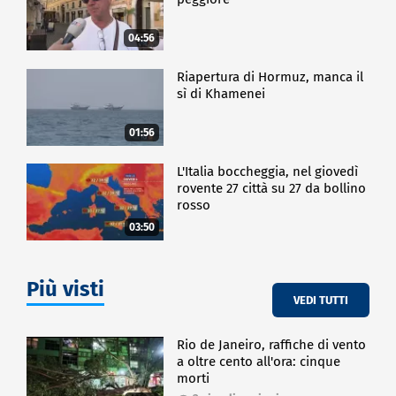
04:56
Riapertura di Hormuz, manca il
sì di Khamenei
01:56
L'Italia boccheggia, nel giovedì
rovente 27 città su 27 da bollino
rosso
03:50
Più visti
VEDI TUTTI
Rio de Janeiro, raffiche di vento
a oltre cento all'ora: cinque
morti