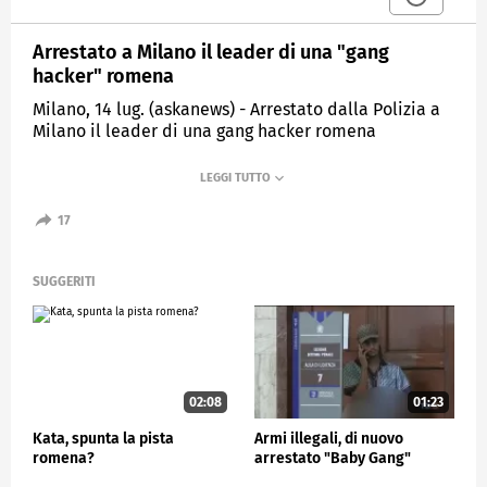
Arrestato a Milano il leader di una "gang
hacker" romena
Milano, 14 lug. (askanews) - Arrestato dalla Polizia a
Milano il leader di una gang hacker romena
specializzata in attacchi ransomware, grazie a
un'operazione congiunta con Francia e Romania.
L'indagine, condotta dal Centro Cibernetico di
17
Milano e coordinata dal Servizio Polizia Postale e
per la Sicurezza cibernetica ha portato, in pochi
mesi, all'identificazione numerosi sospetti tutti di
SUGGERITI
nazionalità romena.
Il Gip di Milano ha applicato la custodia cautelare in
carcere al principale indagato: un 44enne, ritenuto
altamente pericoloso.
02:08
01:23
CRONACA
Kata, spunta la pista
Armi illegali, di nuovo
romena?
arrestato "Baby Gang"