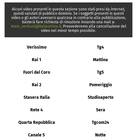
Alcuni video presenti in questa sezione sono stati presi da internet,
quindi valutati di pubblico dominio. Se i soggetti presenti in questi
video o gli autori avessero qualcosa in contrario alla pubblicazione,
basterà fare richiesta di rimozione inviando una mail a:
team_verticali@italiaonline.it
. Provvederemo alla cancellazione del
video nel minor tempo possibile.
Verissimo
Tg4
Rai 1
Mattina
Fuori dal Coro
Tg5
Rai 2
Pomeriggio
Stasera Italia
Studioaperto
Rete 4
Sera
Quarta Repubblica
Tgcom24
Canale 5
Notte