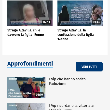
02:11
01:46
Strage Altavilla, chi è
Strage Altavilla, la
davvero la figlia 17enne
confessione della figlia
17enne
Approfondimenti
VEDI TUTTI
I Vip che hanno scelto
l'adozione
05:19
I Vip ricordano la vittoria ai