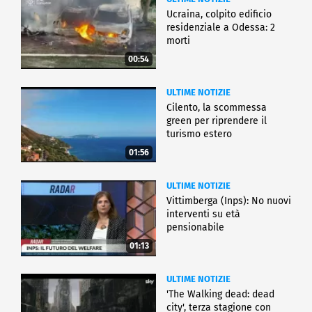
Ucraina, colpito edificio
residenziale a Odessa: 2
morti
00:54
ULTIME NOTIZIE
Cilento, la scommessa
green per riprendere il
turismo estero
01:56
ULTIME NOTIZIE
Vittimberga (Inps): No nuovi
interventi su età
pensionabile
01:13
ULTIME NOTIZIE
'The Walking dead: dead
city', terza stagione con