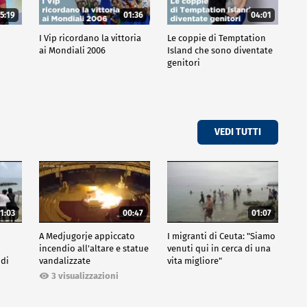
5:19
01:36
04:01
o
I Vip ricordano la vittoria
Le coppie di Temptation
ai Mondiali 2006
Island che sono diventate
genitori
VEDI TUTTI
1:03
00:47
01:07
A Medjugorje appiccato
I migranti di Ceuta: "Siamo
incendio all'altare e statue
venuti qui in cerca di una
 di
vandalizzate
vita migliore"
3 visualizzazioni