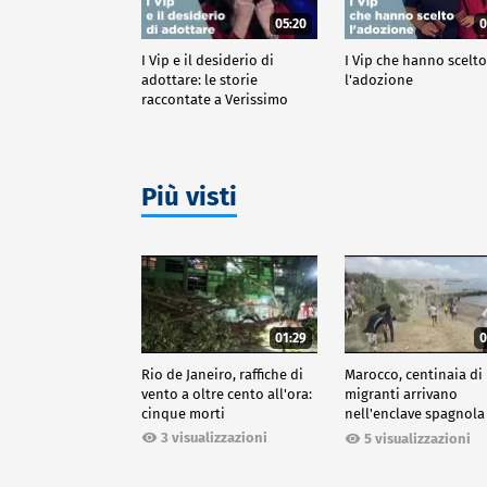
05:20
0
I Vip e il desiderio di
I Vip che hanno scelt
adottare: le storie
l'adozione
raccontate a Verissimo
Più visti
01:29
0
Rio de Janeiro, raffiche di
Marocco, centinaia di
vento a oltre cento all'ora:
migranti arrivano
cinque morti
nell'enclave spagnola
Ceuta
3 visualizzazioni
5 visualizzazioni