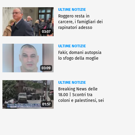
ULTIME NOTIZIE
Roggero resta in
carcere, i famigliari dei
rapinatori adesso
03:07
battono cassa
ULTIME NOTIZIE
Fakir, domani autopsia
lo sfogo della moglie
03:09
ULTIME NOTIZIE
Breaking News delle
18.00 | Scontri tra
coloni e palestinesi, sei
01:57
morti