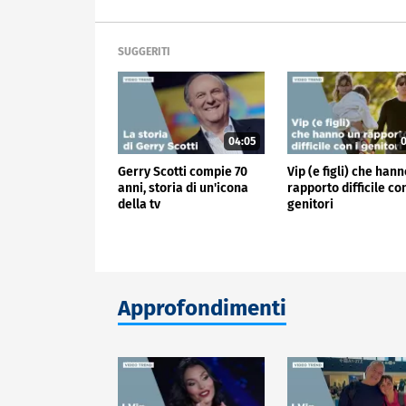
SUGGERITI
04:05
0
Gerry Scotti compie 70
Vip (e figli) che han
anni, storia di un'icona
rapporto difficile con
della tv
genitori
Approfondimenti