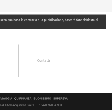
essero qualcosa in contrario alla pubblicazione, basterà fare richiesta di
Contatti
IVIAGGIA
QUIFINANZA
BUONISSIMO
SUPEREVA
di Libero Acquisition S.á r.l.
P. IVA 03970540963