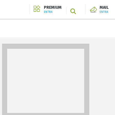
PREMIUM
MAIL
SEARCH
ENTRA
ENTRA
ENTRA