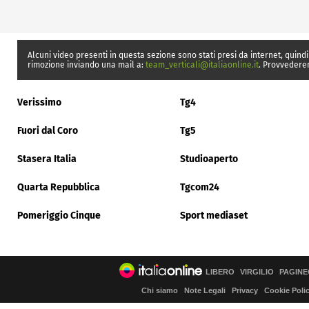
Alcuni video presenti in questa sezione sono stati presi da internet, quindi
rimozione inviando una mail a:
team_verticali@italiaonline.it
. Provvedere
Verissimo
Tg4
Fuori dal Coro
Tg5
Stasera Italia
Studioaperto
Quarta Repubblica
Tgcom24
Pomeriggio Cinque
Sport mediaset
LIBERO
VIRGILIO
PAGINE
Chi siamo
Note Legali
Privacy
Cookie Poli