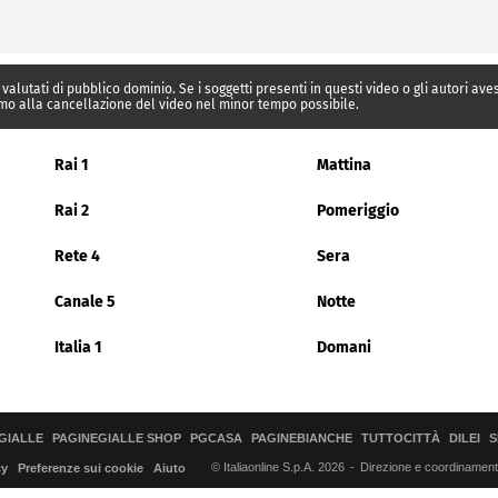
 valutati di pubblico dominio. Se i soggetti presenti in questi video o gli autori av
mo alla cancellazione del video nel minor tempo possibile.
Rai 1
Mattina
Rai 2
Pomeriggio
Rete 4
Sera
Canale 5
Notte
Italia 1
Domani
GIALLE
PAGINEGIALLE SHOP
PGCASA
PAGINEBIANCHE
TUTTOCITTÀ
DILEI
S
© Italiaonline S.p.A. 2026
Direzione e coordinamento 
cy
Preferenze sui cookie
Aiuto