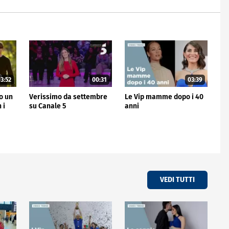
3:52
00:31
03:39
no un
Verissimo da settembre
Le Vip mamme dopo i 40
 i
su Canale 5
anni
VEDI TUTTI