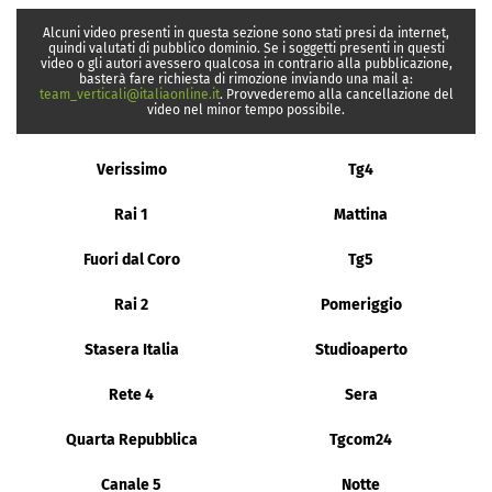
Alcuni video presenti in questa sezione sono stati presi da internet,
quindi valutati di pubblico dominio. Se i soggetti presenti in questi
video o gli autori avessero qualcosa in contrario alla pubblicazione,
basterà fare richiesta di rimozione inviando una mail a:
team_verticali@italiaonline.it
. Provvederemo alla cancellazione del
video nel minor tempo possibile.
Verissimo
Tg4
Rai 1
Mattina
Fuori dal Coro
Tg5
Rai 2
Pomeriggio
Stasera Italia
Studioaperto
Rete 4
Sera
Quarta Repubblica
Tgcom24
Canale 5
Notte